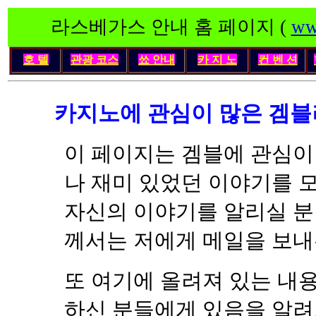
라스베가스 안내 홈 페이지 (
ww
호 텔
관광 코스
쑈 안내
카 지 노
컨 벤 션
카지노에 관심이 많은 겜블
이 페이지는 겜블에 관심
나 재미 있었던 이야기를 
자신의 이야기를 알리실 분
께서는 저에게 메일을 보내
또 여기에 올려져 있는 내
하신 분들에게 있음을 알