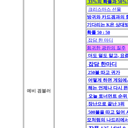
33%의 확률과 50%
크리스마스 선물
방귀와 카드겜과의 
기다리는 K은 상대
확률 50 : 50
잡담 한 마디
회귀한 광란의 질주
더도 덜도 말고, 요
잡담 한마디
250불 따고 귀가
어떻게 하면 게임에서
해는 언제나 다시 뜬
예비 겜블러
오늘 토너먼트 순위 5
장난으로 끝난 3위
500불을 따고 일어
모처럼의 나드리에