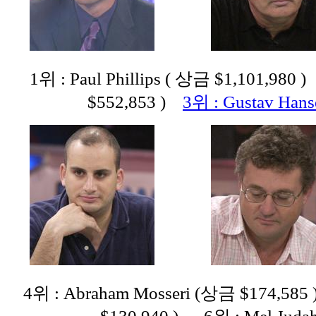
1위 : Paul Phillips ( 상금 $1,101,98
$552,853 )
3위 : Gustav Han
4위 : Abraham Mosseri (상금 $174,585