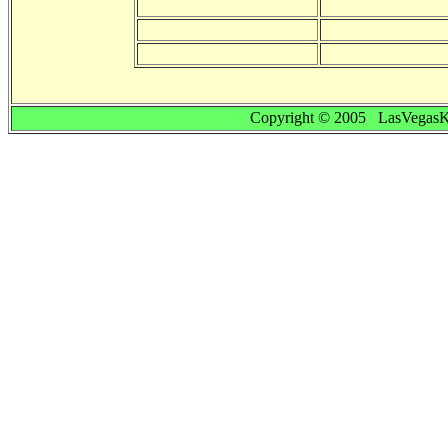
Copyright © 2005 LasVegas