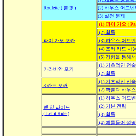
Roulette ( 룰렛 )
(2) 하우스 어드벤테이
(3) 실전 문제
(1) 파이 가오 ( Pa
(2) 확률
파이 가오 포카
(3) 하우스 어드벤테이
(4) 조커 카드 사
(5) 경험을 통해
(1) 기초적인 전술
카라비안 포커
(2) 확률
(1) 기초적인 전술
3 카드 포커
(2) 확률과 하우스 어
(1) 하우스 어드벤테이
(2) 기본 전략
렡 잍 라이드
( Let it Ride )
(3) 확률
(4) 예를들어 설