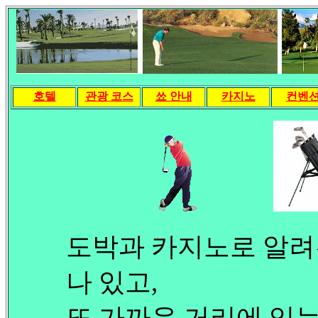
호텔
관광 코스
쑈 안내
카지노
컨벤
도박과 카지노로 알려진 L
나 있고,
또 가까운 거리에 있