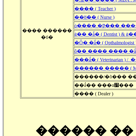
���� ( Teacher )
��ȣ�� ( Nurse )
ȯ���� �Ƿ��� ����, ���
���� ������
ġ�� �ǻ� ( Dentist ) & ġ�
�б�
�Ȱ� �ǻ� ( Opthalmologist
ô�� ���� ���� �ǻ� ( 
���ǻ� ( Veterinarian ) / ��
������ ����� ( Massag
������/�õ��� ��� ( Air 
��ǻ�� ���α׷���
���� ( Dealer )
������ �� 