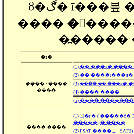
ȣ�ڰ� ī���븦 �����ҷ��� �л���
����
�󽺺����
�߽�����
�з�
(1) �̱� ���л� ����
(2) �̱� ����(���п
���� / ����
(3) �̱��� �ܱ� ���л� 
����
(4) ���� ����
(5) ���� ��������
(1) 11�г� ( �����б�
�����غ� ����
���� ����
(2) PSAT ����,,,,, SAT(l)