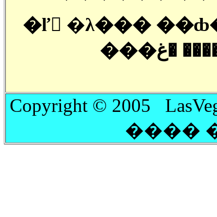
�ľ �λ��� ��ȸ
Copyright © 2005 LasVeg
���� 