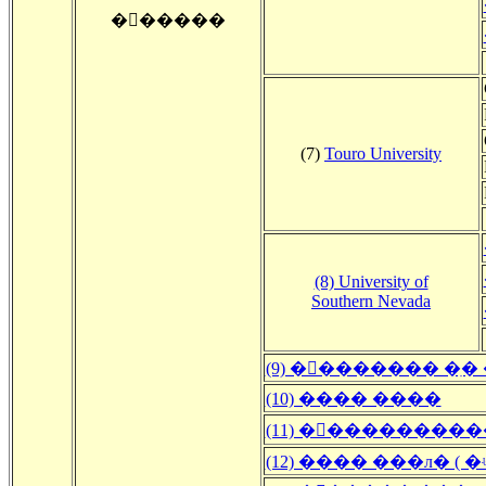
�󽺺�����
(7)
Touro University
(8) University of
Southern Nevada
(9) �󽺺������� �ִ�
(10) ���� ����
(11) �󽺺��������
(12) ���� ���л� 