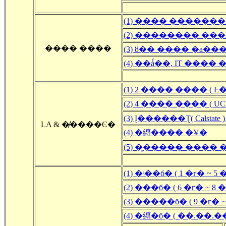
(1) �̱��� ������
(2) �������� ���
���� ����
(3) ȣ�� ���� �а��
(4) ��ǻ��, IT ���
(1) 2 ���� ���� ( Ŀ
(2) 4 ���� ���� ( U
(3) Į������Ʈ( Calstat
LA & �̸����Ͼ�
(4) �縳���� �Ұ�
(5) �̼����� ���� 
(1) �ʵ��б� ( 1 �г� ~ 5 
(2) ���б� ( 6 �г� ~ 8 �
(3) �����б� ( 9 �г� ~ 
(4) �縳�б� ( ��.��.