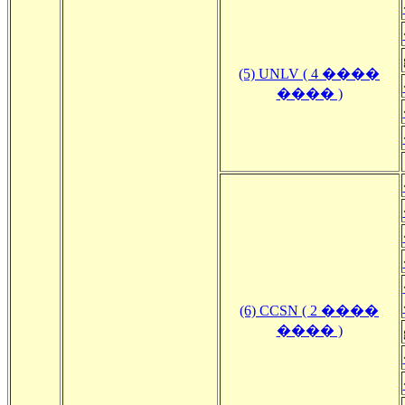
(5) UNLV ( 4 ����
���� )
(6) CCSN ( 2 ����
���� )