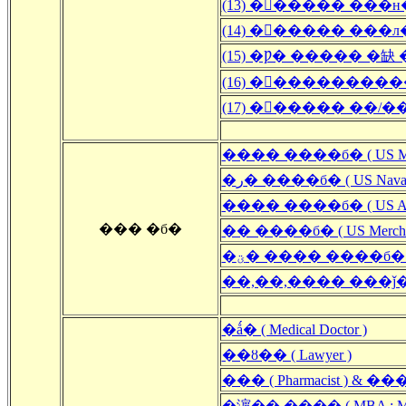
(13) �󽺺����� ���
(14) �󽺺����� ��
(15) �Ƿ� ����� �缺
(16) �󽺺���������
(17) �󽺺����� ��/
���� ����б� ( US Milit
�ر� ����б� ( US Naval
���� ����б� ( US Air F
��� �б�
�� ����б� ( US Merchant
�ؾ� ���� ����б� ( US
��,��,���� ���ǰ� �缺 �ǰ
�ǻ� ( Medical Doctor )
��ȣ�� ( Lawyer )
��� ( Pharmacist ) & ���
�濵�� ���� ( MBA : Master 