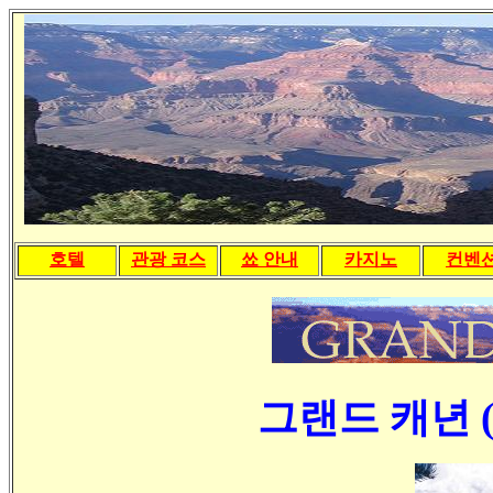
호텔
관광 코스
쑈 안내
카지노
컨벤
그랜드 캐년 ( G