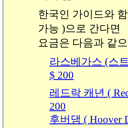
한국인 가이드와 함께
가능 )으로 간다면
요금은 다음과 같으
라스베가스 (스트
$ 200
레드락 캐년 ( Red 
200
후버댐 ( Hoover Da