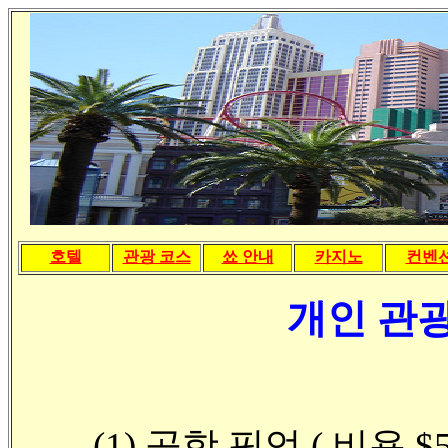
호텔
관광 코스
쑈 안내
카지노
컨벤
개인 관
(1) 공항 픽업 ( 비용 $5