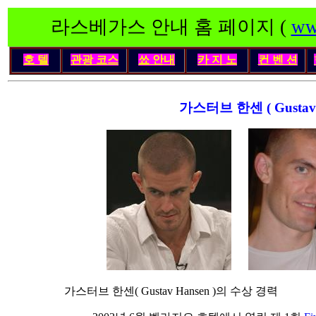
라스베가스 안내 홈 페이지 (
ww
호 텔
관광 코스
쑈 안내
카 지 노
컨 벤 션
가스터브 한센 ( Gustav 
가스터브 한센( Gustav Hansen )의 수상 경력