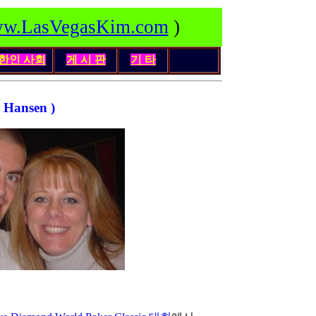
w.LasVegasKim.com
)
한인
사회
게 시 판
기 타
Hansen )