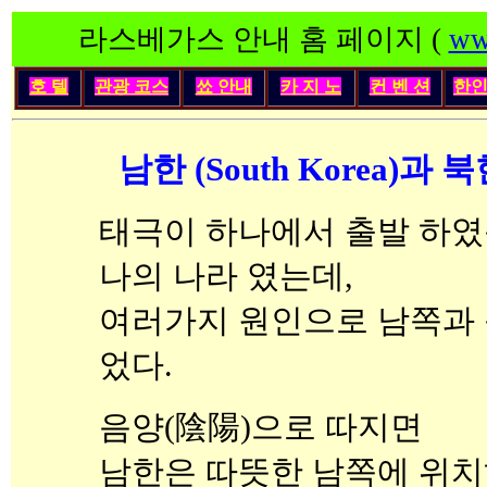
라스베가스 안내 홈 페이지 (
ww
호 텔
관광 코스
쑈 안내
카 지 노
컨 벤 션
한
남한 (South Korea)과 북한
태극이 하나에서 출발 하였
나의 나라 였는데,
여러가지 원인으로 남쪽과
었다.
음양(陰陽)으로 따지면
남한은 따뜻한 남쪽에 위치