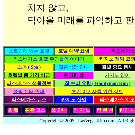
치지 않고,
닥아올 미래를 파악하고 판
스트립에 있는 호텔
호텔 예약 요령
라스베가스
라스베가스 호텔 주인들의 이야기
카지노 게임 요
스파 ( Spa )
결혼식장 안내
월별 중요 행사
호텔별 룸 가격 비교
유명한 쑈
카지노 영어
라스베가스
생활정보
집 수리 요령 ( Handyman Kim )
쑈핑 센터 안내
초기 이민자를 위한 정보
라스베가스 뉴스
카지노 산업
라스베가스 지도
호 텔
관광 코스
쑈 안내
카 지 노
컨 벤 션
한인
사
Copyright © 2005 LasVegasKim.com All Rig