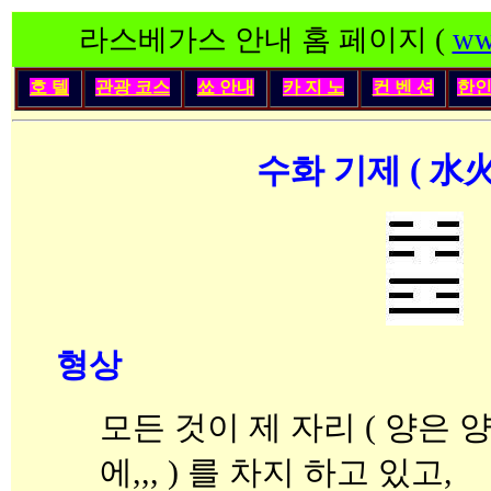
라스베가스 안내 홈 페이지 (
ww
호 텔
관광 코스
쑈 안내
카 지 노
컨 벤 션
한
수화 기제 ( 水火
형상
모든 것이 제 자리 ( 양은 
에,,, ) 를 차지 하고 있고,