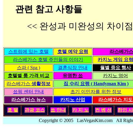
관련 참고 사항들
<< 완성과 미완성의 차이점 
스트립에 있는 호텔
호텔 예약 요령
라스베가스
라스베가스 호텔 주인들의 이야기
카지노 게임 요
스파 ( Spa )
결혼식장 안내
월별 중요 행사
호텔별 룸 가격 비교
유명한 쑈
카지노 영어
라스베가스
생활정보
집 수리 요령 ( Handyman Kim )
쑈핑 센터 안내
초기 이민자를 위한 정보
라스베가스 뉴스
카지노 산업
라스베가스 지도
호 텔
관광 코스
쑈 안내
카 지 노
컨 벤 션
한인
사
Copyright © 2005 LasVegasKim.com All Rig