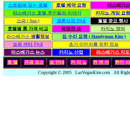
스트립에 있는 호텔
호텔 예약 요령
라스베가스
라스베가스 호텔 주인들의 이야기
카지노 게임 요
스파 ( Spa )
결혼식장 안내
월별 중요 행사
호텔별 룸 가격 비교
유명한 쑈
카지노 영어
라스베가스
생활정보
집 수리 요령 ( Handyman Kim )
쑈핑 센터 안내
초기 이민자를 위한 정보
라스베가스 뉴스
카지노 산업
라스베가스 지도
호 텔
관광 코스
쑈 안내
카 지 노
컨 벤 션
한인
사
Copyright © 2005 LasVegasKim.com All Rig