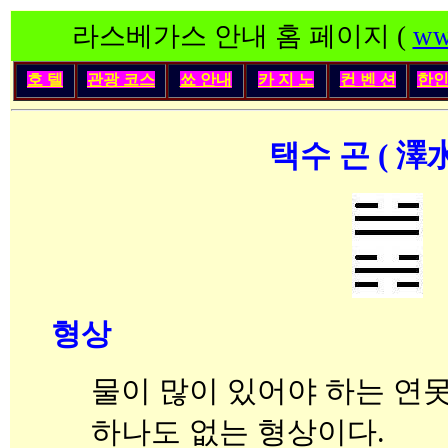
라스베가스 안내 홈 페이지 (
ww
호 텔
관광 코스
쑈 안내
카 지 노
컨 벤 션
한
택수 곤 ( 澤水
형상
물이 많이 있어야 하는 연못(
하나도 없는 형상이다.