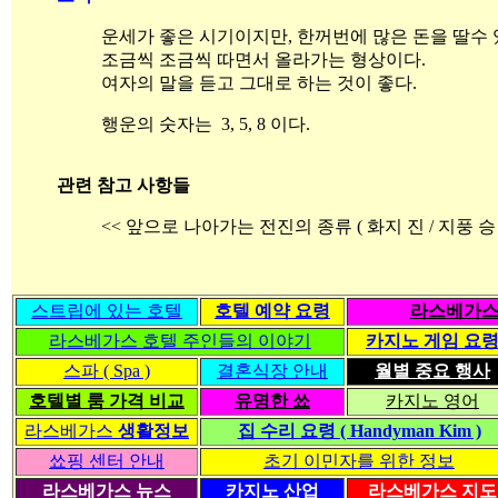
운세가 좋은 시기이지만, 한꺼번에 많은 돈을 딸수
조금씩 조금씩 따면서 올라가는 형상이다.
여자의 말을 듣고 그대로 하는 것이 좋다.
행운의 숫자는 3, 5, 8 이다.
관련 참고 사항들
<< 앞으로 나아가는 전진의 종류 ( 화지 진 / 지풍 승 /
스트립에 있는 호텔
호텔 예약 요령
라스베가스
라스베가스 호텔 주인들의 이야기
카지노 게임 요
스파 ( Spa )
결혼식장 안내
월별 중요 행사
호텔별 룸 가격 비교
유명한 쑈
카지노 영어
라스베가스
생활정보
집 수리 요령 ( Handyman Kim )
쑈핑 센터 안내
초기 이민자를 위한 정보
라스베가스 뉴스
카지노 산업
라스베가스 지도