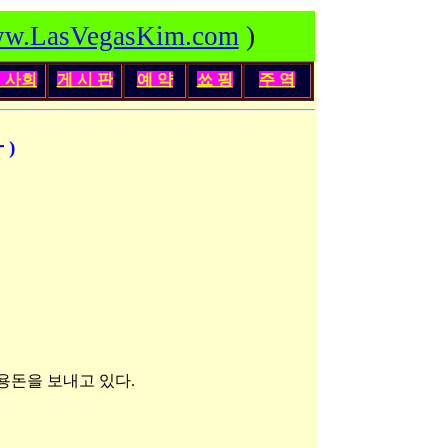
w.LasVegasKim.com
)
인
사회
게 시 판
예 약
쑈 핑
주 역
 )
게 용돈을 보내고 있다.