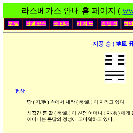
라스베가스 안내 홈 페이지 (
ww
호 텔
관광 코스
쑈 안내
카 지 노
컨 벤 션
한
지풍 승 ( 地風 升
형상
땅 ( 지/地 ) 속에서 새싹 ( 풍/風 ) 이 자라고 있다.
시집간 큰 딸 ( 풍/風 ) 이 친정 어머니 ( 지/地 ) 에
어머니는 큰딸의 정성에 고마워하고 있다.