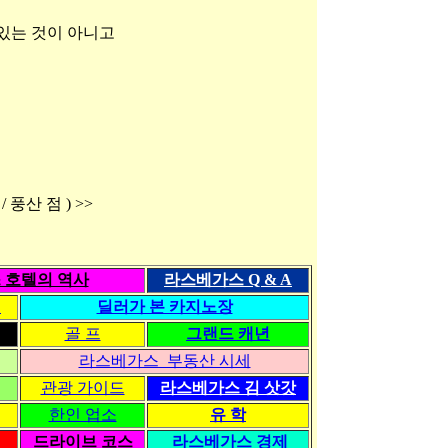
 있는 것이 아니고
 풍산 점 ) >>
 호텔의 역사
라스베가스 Q & A
령
딜러가 본 카지노장
골 프
그랜드 캐년
라스베가스 부동산 시세
관광 가이드
라스베가스 김 삿갓
한인 업소
유 학
드라이브 코스
라스베가스 경제