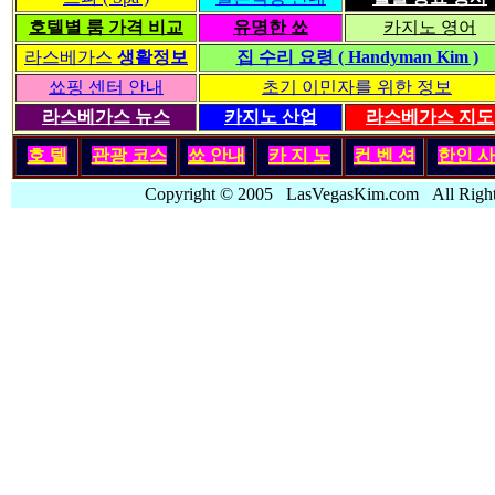
호텔별 룸 가격 비교
유명한 쑈
카지노 영어
라스베가스
생활정보
집 수리 요령 ( Handyman Kim )
쑈핑 센터 안내
초기 이민자를 위한 정보
라스베가스 뉴스
카지노 산업
라스베가스 지도
호 텔
관광 코스
쑈 안내
카 지 노
컨 벤 션
한인
사
Copyright © 2005 LasVegasKim.com All Rig