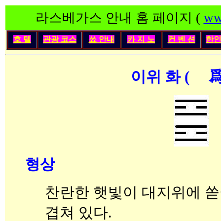
라스베가스 안내 홈 페이지 (
ww
호 텔
관광 코스
쑈 안내
카 지 노
컨 벤 션
한
이위 화 ( 離爲
형상
찬란한 햇빛이 대지위에 쏟아
겹쳐 있다.