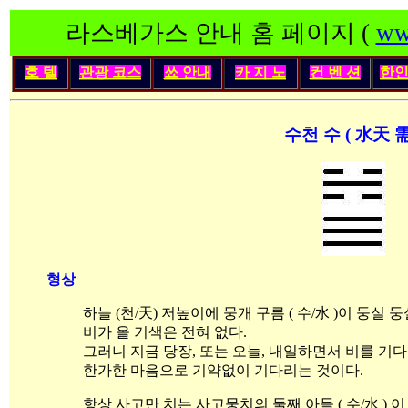
라스베가스 안내 홈 페이지 (
ww
호 텔
관광 코스
쑈 안내
카 지 노
컨 벤 션
한
수천 수 ( 水天 需
형상
하늘 (천/天) 저높이에 뭉개 구름 ( 수/水 )이 둥실
비가 올 기색은 전혀 없다.
그러니 지금 당장, 또는 오늘, 내일하면서 비를 기다
한가한 마음으로 기약없이 기다리는 것이다.
항상 사고만 치는 사고뭉치의 둘째 아들 ( 수/水 ) 이