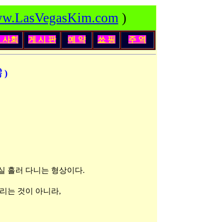
w.LasVegasKim.com
)
인
사회
게 시 판
예 약
쑈 핑
주 역
 )
 둥실 흘러 다니는 형상이다.
리는 것이 아니라,