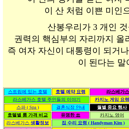
이 산 처럼 이쁜 미인
산봉우리가 3 개인 것
권력의 핵심부의 자리까지 올
즉 여자 자신이 대통령이 되거나
이 된다는 말
스트립에 있는 호텔
호텔 예약 요령
라스베가스
라스베가스 호텔 주인들의 이야기
카지노 게임 요
스파 ( Spa )
결혼식장 안내
월별 중요 행사
호텔별 룸 가격 비교
유명한 쑈
카지노 영어
라스베가스
생활정보
집 수리 요령 ( Handyman Kim )