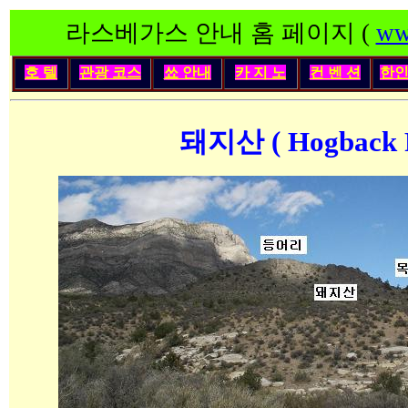
라스베가스 안내 홈 페이지 (
ww
호 텔
관광 코스
쑈 안내
카 지 노
컨 벤 션
한
돼지산 ( Hogback R