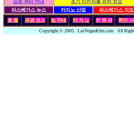
쑈핑 센터 안내
초기 이민자를 위한 정보
라스베가스 뉴스
카지노 산업
라스베가스 지도
호 텔
관광 코스
쑈 안내
카 지 노
컨 벤 션
한인
사
Copyright © 2005 LasVegasKim.com All Rig