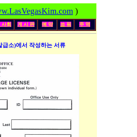
w.LasVegasKim.com
)
인
사회
게 시 판
예 약
쑈 핑
주 역
증명서 발급소)에서 작성하는 서류