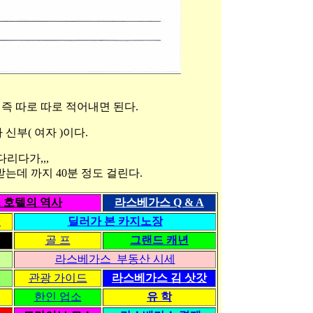
 즉 따로 따로 적어내면 된다.
 가 신부( 여자 )이다.
다리다가,,,
는데 까지 40분 정도 걸린다.
 호텔의 역사
라스베가스 Q & A
령
딜러가 본 카지노장
골 프
그랜드 캐년
라스베가스 부동산 시세
관광 가이드
라스베가스 김 삿갓
한인 업소
유 학