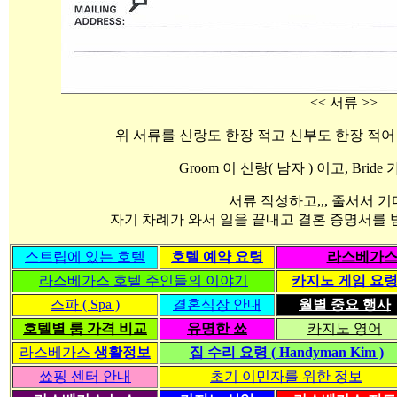
<< 서류 >>
위 서류를 신랑도 한장 적고 신부도 한장 적어
Groom 이 신랑( 남자 ) 이고, Bride
서류 작성하고,,, 줄서서 기
자기 차례가 와서 일을 끝내고 결혼 증명서를 받
스트립에 있는 호텔
호텔 예약 요령
라스베가스
라스베가스 호텔 주인들의 이야기
카지노 게임 요
스파 ( Spa )
결혼식장 안내
월별 중요 행사
호텔별 룸 가격 비교
유명한 쑈
카지노 영어
라스베가스
생활정보
집 수리 요령 ( Handyman Kim )
쑈핑 센터 안내
초기 이민자를 위한 정보