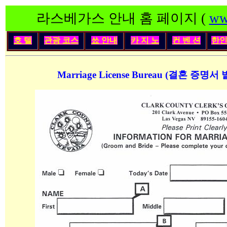
라스베가스 안내 홈 페이지 (
ww
호 텔
관광 코스
쑈 안내
카 지 노
컨 벤 션
한
Marriage License Bureau (결혼 