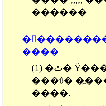
������
�󽺺�������
����
(1) �ٿ� Ÿ��� �� �α� ����,,,,,
���ΰ� �߽�
����.