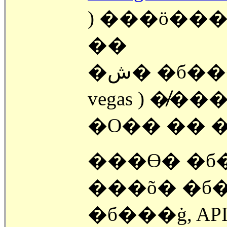
) ���ö���
��
�ش� �б��� �б��� �Ǵ� �� ( Las
vegas ) �̸��� �Է
�O�� �� �
���ϴ� �б
���õ� �б
�б���ġ, AP