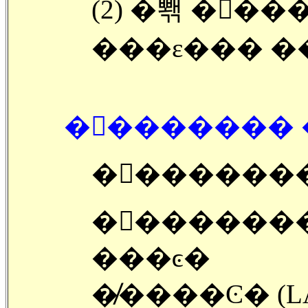
(2) �뽺 �󽺺���
���ε��� �
�󽺺�������
�󽺺������
�󽺺������
���ͼ�
�̸����Ͼ� (L