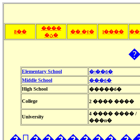
����
ȣ��
�� �ȳ�
ī����
��
�ڽ�
�
Elementary School
�ʵ��б�
Middle School
���б�
High School
�����б�
College
2 ���� ����
4 ���� ���� /
University
���п�
�󽺺������� �ִ� �