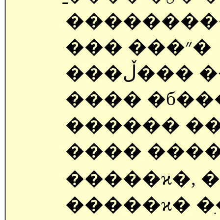
��������
��� ���״�
���ڵ��� ����, ���� ��ΰ�,
���� �б��
������ ��
���� ����
�����ϰ�, 
�����ϰ� �ִ