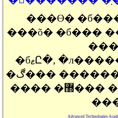
���ϴ� �б��
���õ� �б��� ���
���
�бޱԸ�, �л����� �о�, API ���, ����
�ڰ��� ������
���� �޽��� ����, ���� ���...)��
���
Advanced Technologies Aca