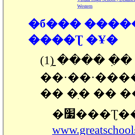
Western
�б��� �����
����Ʈ �Ұ�
(1) �̱��� �
��·��·���
�׷���Ʈ�
www.greatschool