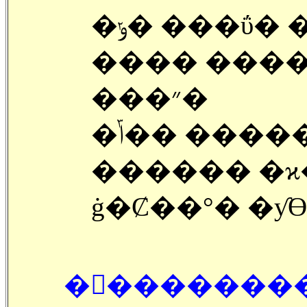
�ݸ� ���ΰ� �����д�( �� ����
���� ����
���״�
�ݴ�� ������ �ΰ�, ���װ�
������ �ϰ
ġ�Ȼ��°� �ƴϴ
�󽺺�������