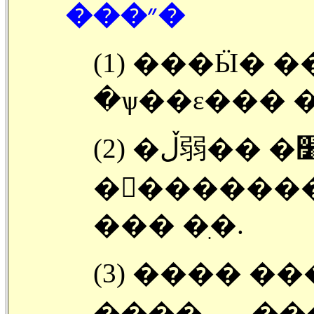
���״�
(1) ���Ӹ� ��
�ѱ��ε��� �
(2) �ڵ弱�� �׸� �������� ,,,,
�󽺺������� ���ڵ
��� �ִ�.
(3) ���� ���ߵǰ� �ִ� ��콺 ��
���� ,,,,, 