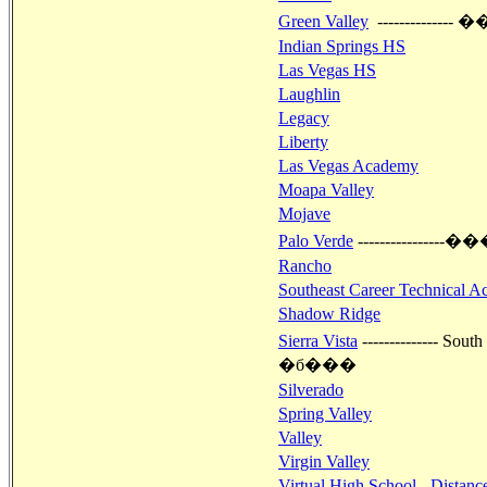
Green Valley
-------------
Indian Springs HS
Las Vegas HS
Laughlin
Legacy
Liberty
Las Vegas Academy
Moapa Valley
Mojave
Palo Verde
------------
Rancho
Southeast Career Technical 
Shadow Ridge
Sierra Vista
-----------
�б���
Silverado
Spring Valley
Valley
Virgin Valley
Virtual High School - Distanc