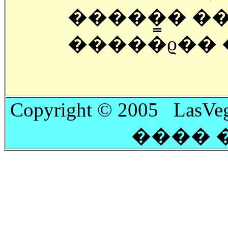
�����̳� �
�����ϱ�� 
Copyright © 2005 LasVeg
���� 