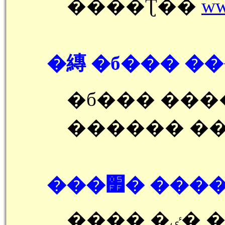
����Ʈ��
ww
�縳 �б��� ��
�б��� ���
������ ��
���׿� �
�̱��� �ٸ� ���õ��