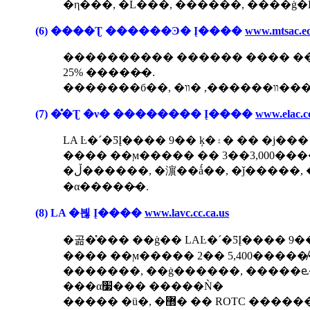
�η���, �Ĺ���, ������, ����ġ�
(6) ����Ʈ ������Ͽ� Į����
www.mtsac.e
���������� ������ ���� ��ϻ
25% �����̴�.
������
(7) �̽�Ʈ �ν� �������� Į����
www.elac.cc
LA Ŀ�´�ƼĮ���� 9��
���� ��ϻ����� �� 3��3,000���
�ڵ������, �濵��ǻ��, �ǰ�����, �������, ��ȣ�� ��
�α�����̴�.
(8) LA �븮 Į����
www.lavc.cc.ca.us
���� ��ϻ����� 2�� 5,400�����̸�
�������, ��ġ������, �����ⱸ����� 
���α׷��� �����Ǹ�
����� �ü�, �޽� �� ROTC �