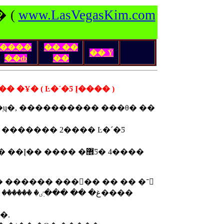
 (
www.LasVegasKim.com
����
�� ��
�� Ÿ
��ȸ
��
� �Ұ� ( Ŀ�´�Ƽ Į���� )
������� 2���� Ŀ�´�Ƽ
���� Ȥ�� ���� ������ ����ġ �ʰų� ������ ����� �� �� �־
�.