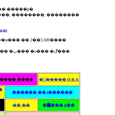
��� �����ϸ�
a.us
� ��ϻ��� �� 2��3,500����
 �ڰ���
ȣ���� ����
�󽺺����� Q & A
�
������ �� ī������
�� ��
�׷��� ĳ��