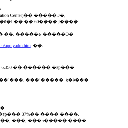
�
ion Center)�� �����Ͽ�,
��ũ��� �� 60���� Į����
 �ִ�. �����ᰡ �����ϴ�.
eb/applyadm.htm
�̴�.
6,350 �� ������ �ƽþ���
��ʾ���, ���ʼ�����, ġ�ǿ���
��
 �ƽþ��� 37%�� ���� ����.
��, ���, ���н����� ����