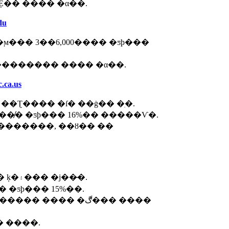
Ẹ�� ���� �α��.
du
��� 3��6,000���� �ƽþ���
�б��, �װ������, �װ���������� ���� �α��.
.ca.us
 ķ�۽� �� �ϳ��� ��Ʈ���� �ſ� ��ġ�� �ִ�.
��̸� �ƽþ��� 16%�� �����Ѵ�.
�곪�̽��� ��ġ�� LAĿ�´�ƼĮ���� 9�� ķ�۽��� �ϳ��̴�.
 �ƽþ��� 15%��.
���� �ڰ��� ����
����� ����.