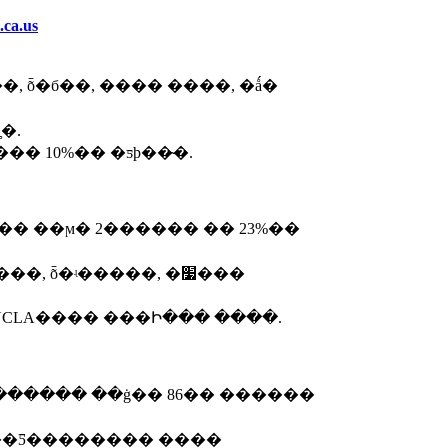
.ca.us
�ȴ�.
� 10%�� �ƽþ��̴�.
� ��ϻ� 2������ �� 23%��
CLA���� ���Ի��� ����.
����� ��ġ�� 86�� ������
ī��Ƽ�������� ����