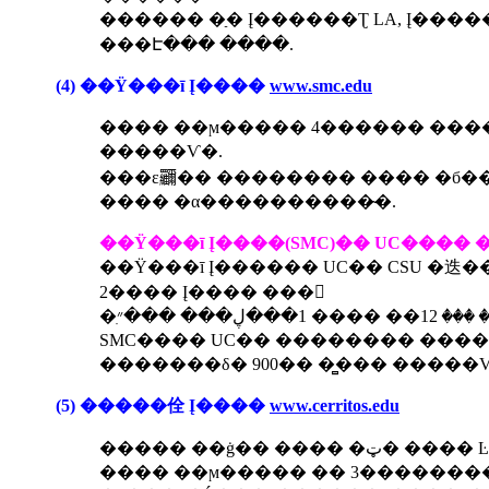
������ �ַ� Į������Ʈ LA, Į���
���Է��� ����.
(4) ��Ÿ���ī Į����
www.smc.edu
���� ��ϻ����� 4������ ����
�����Ѵ�.
���ε鿡�� �������� ���� �б��� 
���� �α����������̴�.
��Ÿ���ī Į����(SMC)�� UC���� �
��Ÿ���ī Į������ UC�� CSU �迭
2���� Į���� ���
SMC���� UC�� �������� ������
�������δ� 900�� �̻��� �����Ѵ
(5) �����佺 Į����
www.cerritos.edu
����� ��ġ�� ���
���� ��ϻ����� �� 3�������� 