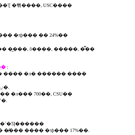
���Ʈ �뽺����, USC����
�� �ƽþ��� �� 24%��
�̼���, õ����, �����, �̿��
ְ�
:
�� ���� �л� ������ ����
�ִٸ� ��� 12�� ���� 1���ڸ��� ���״�.
 �л��� 700��, CSU��
�.
� �ټ� ���� Ŀ�´�ƼĮ������
�̸��� ���� �ƽþ��� 17%��.