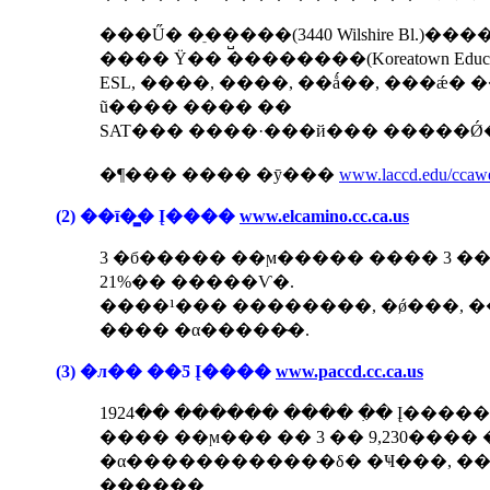
���Ű� �ֵ��̺���(3440 Wilshire Bl.)���
���� Ÿ�� ��������(Koreatown Educat
ESL, ����, ����, ��ǻ��, ���ǽ� 
ũ���� ���� ��
SAT��� ����·���й��� �����Ǿ�
�¶��� ���� �ȳ���
www.laccd.edu/ccaw
(2) ��ī�̳� Į����
www.elcamino.cc.ca.us
3 �б����� ��ϻ����� ���� 3 �� 
21%�� �����Ѵ�.
����¹��� ��������, �ǿ���, �
���� �α�����̴�.
(3) �л�� ��Ƽ Į����
www.paccd.cc.ca.us
1924�� ������ ���� �ִ� Į����
���� ��ϻ��� �� 3 �� 9,230����
�α������������δ� �Ҹ���, ��
������