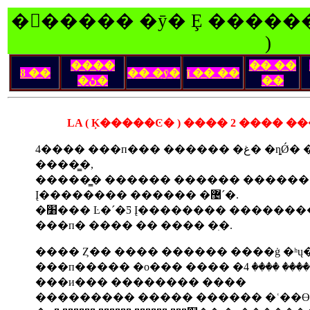
�󽺺����� �ȳ� Ȩ ������
)
����
�� ��
ȣ ��
�� �ȳ�
ī �� ��
�ڽ�
��
LA ( Ķ�����Ͼ� ) ���� 2 ���� ���
4���� ���п��� ������ �غ� �ȵǾ� �ְų�, ���������� ���θ� ��
����̳�,
�����̳� ������ ������ ������ 
Į�������� ������ �޴´�.
�׸��� Ŀ�´�Ƽ Į�������� �������� ��Į�� ���� �޾Ƽ� 4����
���п� ���� �� ���� �ִ�.
���п����� �о��� ���� �غ� �� ���ִٸ� ������ ���� ���� 4����
���и��� �������� ����
��������� ����� ������ �ʿ��ϴ