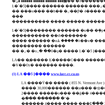
�׷��� ������ ������ �����
Ŀ�´�Ƽ
�� ���и��� ��ħ�� �ٸ��Ƿ� 4���� ���԰�ȹ�� ���� �����ϴ�
���
Ŀ�´�ƼĮ�������� ������ �к�� �ܱ�
���������� ��ȸ�����̶��
���� ������ �αⰡ ���� �λ��ϰ� ������ �ֱٿ���
�������� ������
�� �ٸ� �о߸� ��ô�ϱ� ���� Ŀ�´�Ƽ 
LA�� �߽����� Ķ�����Ͼ��ֿ� �����
�Ұ��Ѹ� ������ ����.
(1) LA ��Ƽ Į����
www.lacc.cc.ca.us
LA ����Ÿ�� ���� ( 855 N. Vermont A
���� 30,000������ ��ϻ��� �ƽþ
2���� �����о��� ��ģ�� 4��
�ֵ��� �����ְ� �־�
������ 4���� ���� ���Է��� 30