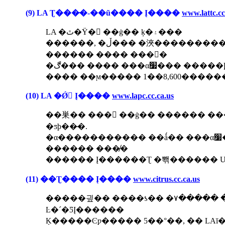
(9) LA Ʈ���̵�-��ũ���� Į����
www.lattc.cc
LA �ٿ�Ÿ� ��ġ�� ķ�۽���
������, �ڵ��� �浹����������, ȭ�б��, ���� ����, �ǻ�
������ ���� ���񿡼�
�ڰ��� ���� ���α׷��� ����
���� ��ϻ����� 1��8,600�������
(10) LA �Ǿ Į����
www.lapc.cc.ca.us
��巣�� ��� ��ġ�� ������ ���
�ƽþ��̴�.
�α����������� ��ǻ�� ���α׷���, ȭ�ʵ�����, �׷���
������ ���̸�
������ Į������Ʈ �뽺������ U
(11) ��Ʈ���� Į����
www.citrus.cc.ca.us
�����긮�� ����ƾ�� �۷����� �
Ŀ�´�ƼĮ������
Ķ�����Ͼƿ����� 5��°��, �� LA