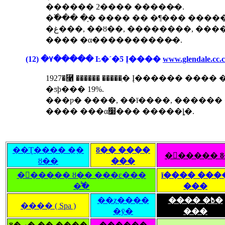
������ 2���� �����̴�.
�߰��� �ָ� ���� �� �¶��� ���
�غ���, ��ȣ��, ��������, ������, ��������, ��������
���� �α����������̴�.
(12) �۷����� Ŀ�´�Ƽ Į����
www.glendale.cc.c
1927�⿡ ������ �����ִ� Į������ ���
�ƽþ��� 19%.
���ƿ� ����, ��ī����, ������ �� �پ��� �о���
���� ���α׷��� �����ȴ�.
��Ʈ���� �ִ�
ȣ�� ����
�󽺺����� 
ȣ��
���
�󽺺����� ȣ�� ���ε���
ī���� ���
�̾߱�
���
��ȥ����
���� �߿�
���� ( Spa )
�ȳ�
���