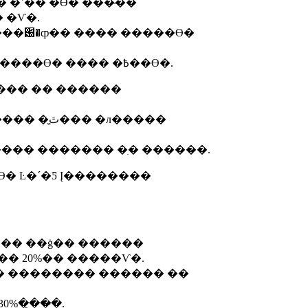
� �ݵ�� �л������� �ʿ�� �ϴ� ���̶��
Į���� ������ ������ ���ؾ� �Ѵ�.
���������� ���� ����� ���������ϴ� ���� �߿��ϴ�.
ϼ��� �� ������
 �л�����
Į������ ������� �ִ� �����̴�.
ϴ� Ŀ�´�Ƽ Į��������
ve ) �� ��ġ�� ������
��� 20%�� �����Ѵ�.
�� �������� ������ ��
%�̻��̴�.