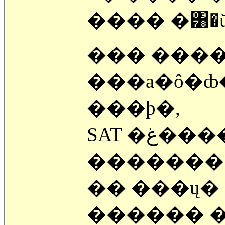
���� �͸�ŭ
��� ����
���а�ô�ȸ
���ϸ�,
SAT �غ�������� ġ��� �ִ� PSAT
��������
�� ���ų� �޸� ���б��̾� 