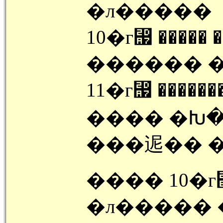
�л�����
10�г⶧ �����
������ �
11�г⶧ ����
���� �Խ��� 
���迡�� �
���� 10�г⿡
�л����� 