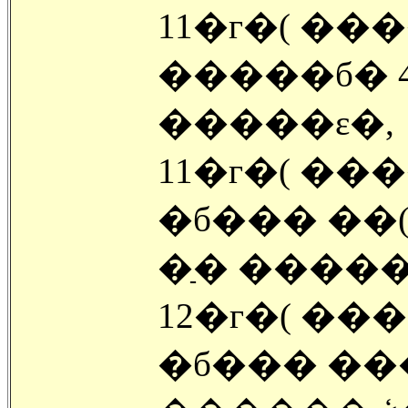
11�г�( ���
�����б� 4
�����ε�,
11�г�( ��
�б��� ��( 1
�ַ� �����
12�г�( ��
�б��� ���