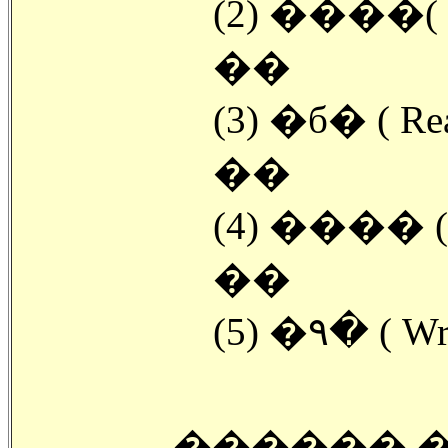
(2) ����( Ma
��
(3) �б� ( Rea
��
(4) ���� ( Sc
��
(5) �۹� ( Writ
������ �