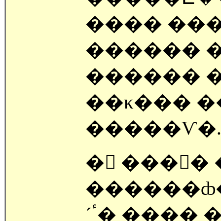
���� ���
������ �� �޾Ƽ� ���б�
��κ��� �
�����Ѵ�
� ���񿡼� 
������ȸ
´ٴ� ���� �������� �ϴÿ��� ����