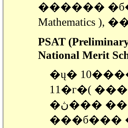
������ �б� �� 
Mathematics ), 
PSAT
(Preliminary
National Merit Sch
�ų� 10���
11�г�( ��
�ڽ��� ������ ���� ���п���
���б��� �