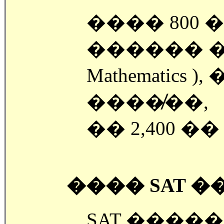
���� 800
������ �б� �
Mathematics )
�����̸�,
�� 2,400 �
���� SAT ����
SAT ����