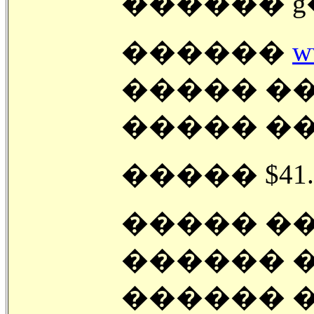
������ ģ
������
w
����� ��
����� ��
����� $41.5
����� ��
������ �
������ �