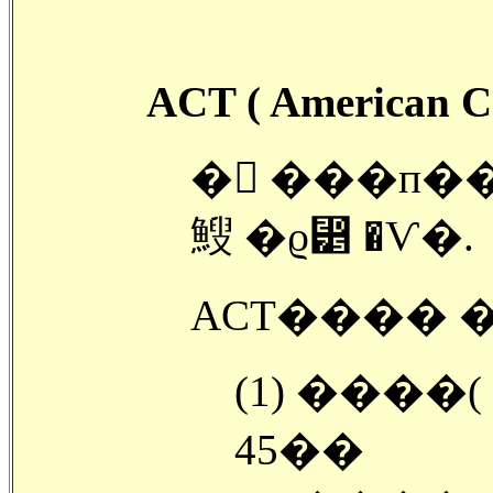
ACT ( American C
� ���п�
䱸 �ϱ⵵ �Ѵ�.
ACT���� 
(1) ����( En
45��