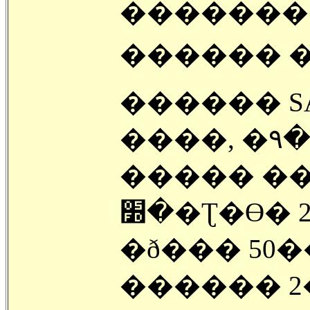
�������
������ �ִ
������ S
����, �۹�
����� ����
�׽�Ʈ�ϴ� 2�� �о߷� �����µ� ����
�ð��� 50�
������ 2