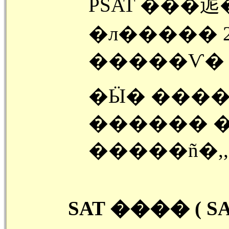
PSAT ���
�л����� 2,500�޷���
�����Ѵ�
�Ӹ� ���� 
������ ���ؼ� �̷� ���б�
�����ñ�,,,,
SAT ���� ( SAT I