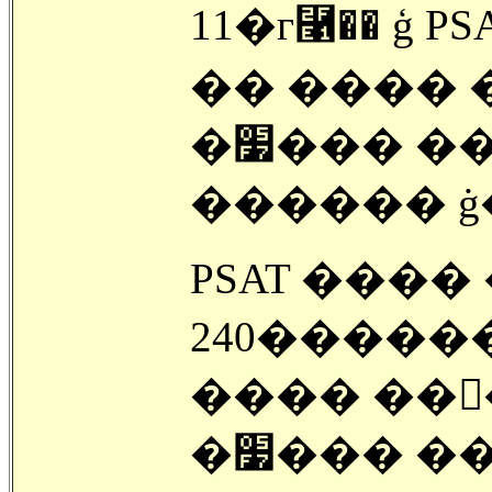
11�г⿡�� ģ 
�� ���� �
�׷��� ��κ��� 10�г� �л����� PSAT
������ ġ
PSAT ���
240�����
���� ���
�׷��� ��κ� PSAT ������ SAT