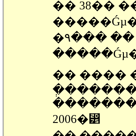
�� 38�� 
�����Ǵµ� 
�۹��� ��
�����Ǵµ�
�� ���� 
�ְ�������
��������
2006�⵵
�̱� �����