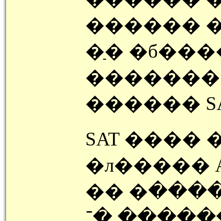
������ �
�ַ� �б��
�������
������ S
SAT ���� �����
�л����� 
�� �غ���̵� ������ ����
������ ������