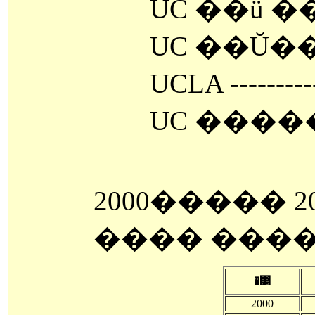
UC ��ü ��
UCLA --------
UC �����̰�
2000����� 
���� ���
�⵵
2000