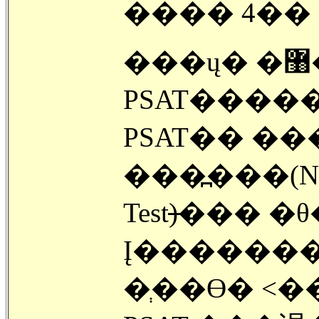
���� 4�� 
���ų� �޸� ���б���
PSAT�� ���ų� �
���߽���(Nation
Test)�̶�� �
Į�������