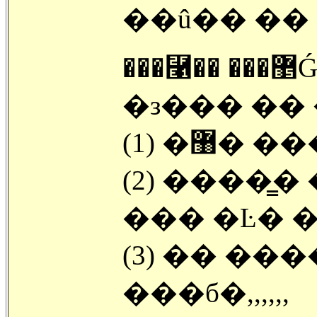
��û�� �� 
���⿡�� ���޵Ǵ� ���б��� �� ������
�з��� �� �
(1) �޸�
(2) ����
��� �Ŀ� ��
(3) �� ��
���б�,,,,,,