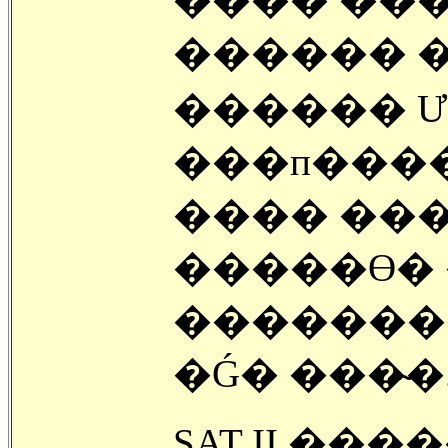
������ 
������ 
���� ���
�����ϴ� �ڷ�� ����Ͽ� �
�������� �߿��� ����
�Ǵ� ���̴�
SAT II ������ �ڽ��