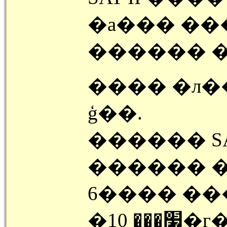
�а��� ��
������ �
���� �л���
ģ��.
������ SAT
������ 
6���� ��
�׷��