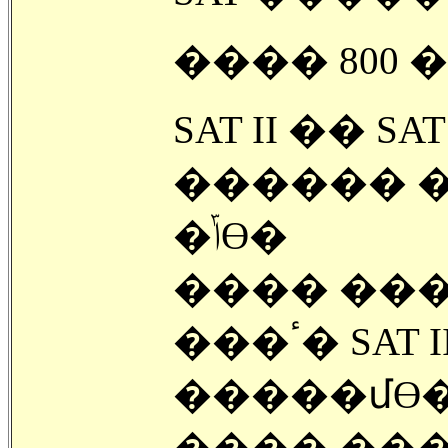
���� 800 
SAT II ��
������ �
�ݴϴ�
���� ���
���ٴ� SAT II �� ������ �ſ� �߿��ϰ�
�����մϴ�
���� ����