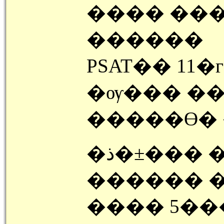
���� ���
������
PSAT�� 11
�ѹ��� ��
�����ϴ� 
�ذ�±��� �ö� �л����� �� ����
���� 5���� 