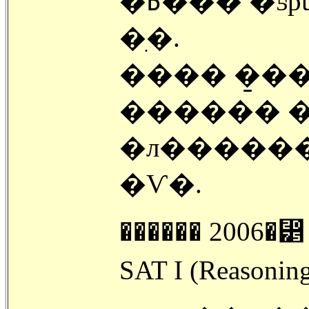
�߿��� �ƽþư� �л������� 20 %�� �Ѱ�
�ִ�.
���� �̱�
������ �л���
�л������
�Ѵ�.
������ 200
SAT I (Reas