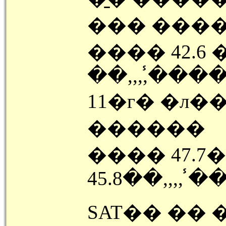
��� ���
���� 42.6 ��
��,,,,�̾���
11�г� �л�
������
���� 47.7��,
45.8��,,,, �
SAT�� ��