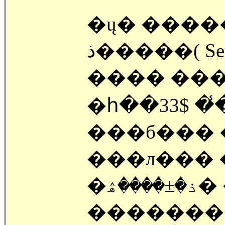
�ų� ������ 150
�ذ����( Se
���� ���
�հ��ڷ� �̾� $33 million�� ���ϴ�
���б��� �
���л��� �
�ۿ
��������� ���