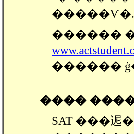
�����Ѵ�
������ �
www.actstudent.
������ ġ�µ
���� ���
SAT ���迡��