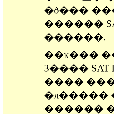
�ð��� ���
������ SA
�����̴�.
��κ��� �
3���� SAT
���� ���
�л����� �