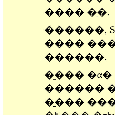
���� �ִ�.
������, 
���� ���
�����̴�.
�̱��� �α
������ �
�̱��� �������