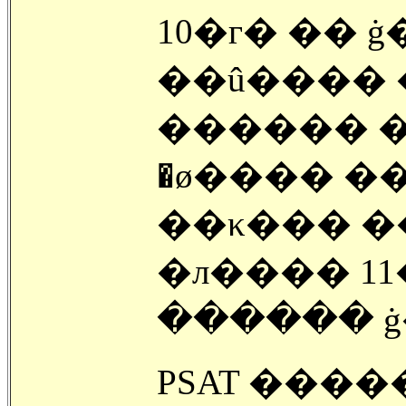
10�г� �� 
��û����
������ �׾� 11�г⶧�� �� ���� �����
�ø���� 
��κ��� �
�л���� 1
������ ġ
PSAT ����