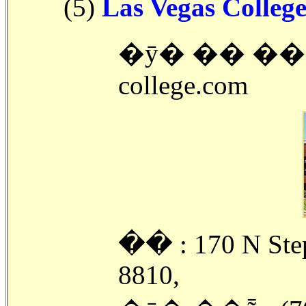
(5)
Las Vegas Colleg
�ȳ� �� ����
college.com
�ּ� : 170 N Ste
8810,