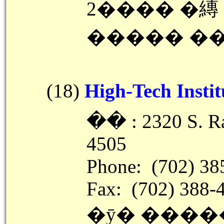
2���� �縳
����� ��
(18)
High-Tech Instit
�ּ� : 2320 S. R
4505
Phone: (702) 38
Fax: (702) 388-
�ȳ� �����