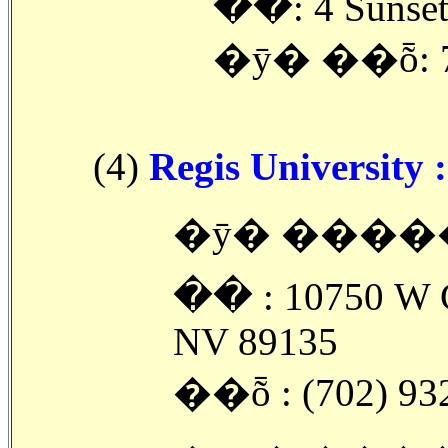
�ּ�: 4 Sunse
�ȳ� ��ȭ: 7
(4)
Regis University :
�ȳ� �����
�ּ� : 10750 W C
NV 89135
��ȭ : (702) 93