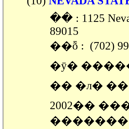
(10)
NEVADA STAT
�ּ� : 1125 Neva
89015
��ȭ : (702) 99
�ȳ� �����
�� �л� ��
2002�� �
�������