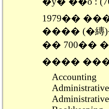
�ȳ� ��ȭ : (70
1979�� �
���� (�縳)
�� 700�� �
���� ���
Accounting
Administrative
Administrative