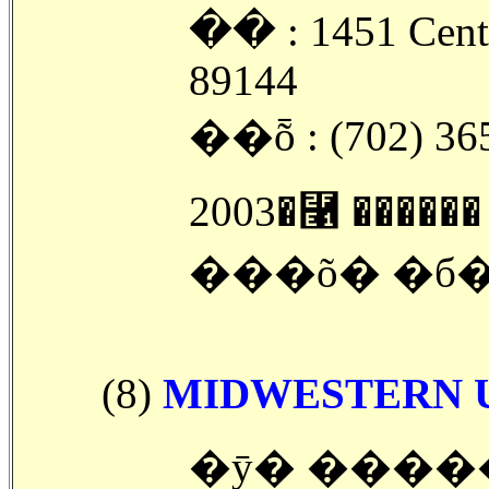
�ּ� : 1451 Cent
89144
��ȭ : (702) 36
2003�⿡ ����
���õ� �б�
(8)
MIDWESTERN 
�ȳ� �����