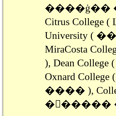
����ġ�� �
Citrus College
University 
MiraCosta C
Oxnard Coll
���� ), Colleg
�󽺺����� 