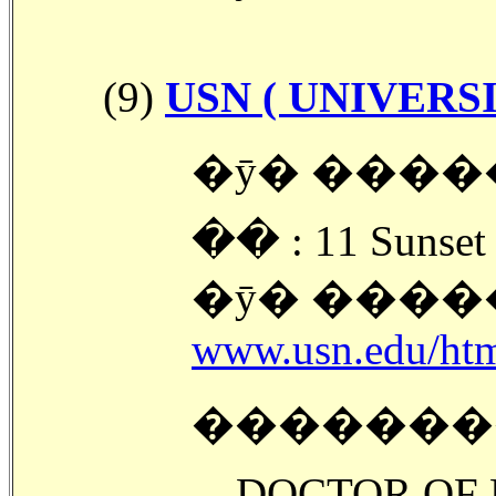
(9)
USN ( UNIVERS
�ȳ� �����
�ּ� : 11 Sunset
�ȳ� �����
www.usn.edu/htm
�������
DOCTOR OF 