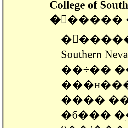
College of Sout
�󽺺����� 
�󽺺������
Southern N
��÷�� �
���н���
���� �
�б��� �