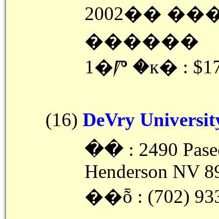
2002�� �
������
1�Ⱓ �к� : $
(16)
DeVry Universit
�ּ� : 2490 Paseo
Henderson NV 8
��ȭ : (702) 93