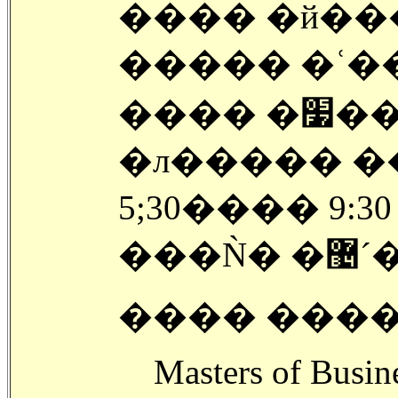
���� �й��
����� �ʿ�
���
�л����� �
5;30���� 9:
���Ǹ� �޴
���� ���
Masters of Busin