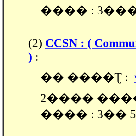
���� : 3��
(2)
CCSN : ( Commun
)
:
�� ����Ʈ :
2���� ����
���� : 3�� 