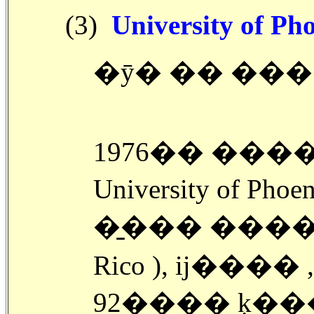
(3)
University of Pho
�ȳ� �� ���
1976�� ���
University of Pho
�̱��� ����Ͽ
Rico ), ĳ���� , �׸��� ���ͳ
92���� ķ�