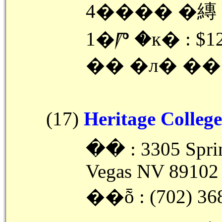
4���� �縳
1�Ⱓ �к� : $
�� �л� ��
(17)
Heritage College
�ּ� : 3305 Sprin
Vegas NV 89102
��ȭ : (702) 36