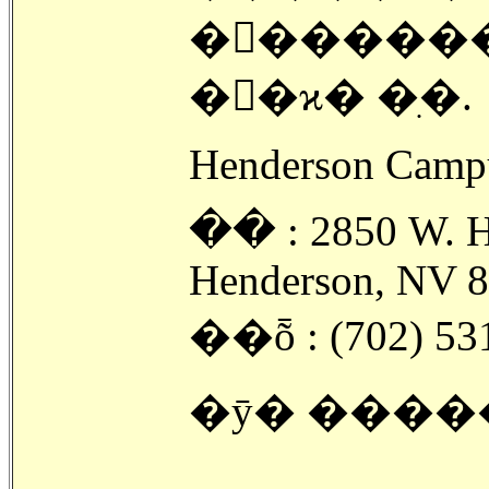
�󽺺�����
��ϰ� �ִ�.
Henderson Camp
�ּ� : 2850 W. H
Henderson, NV 
��ȭ : (702) 53
�ȳ� �����