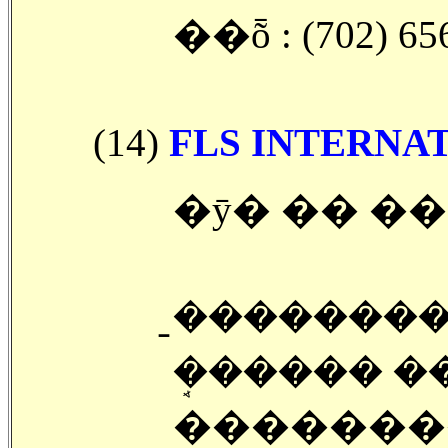
��ȭ : (702) 65
(14)
FLS INTERN
�ȳ� �� �
�̱�������
�ܱ����� �
�������