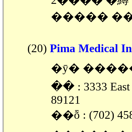
����� ��
(20)
Pima Medical Ins
�ȳ� �����
�ּ� : 3333 East
89121
��ȭ : (702) 45