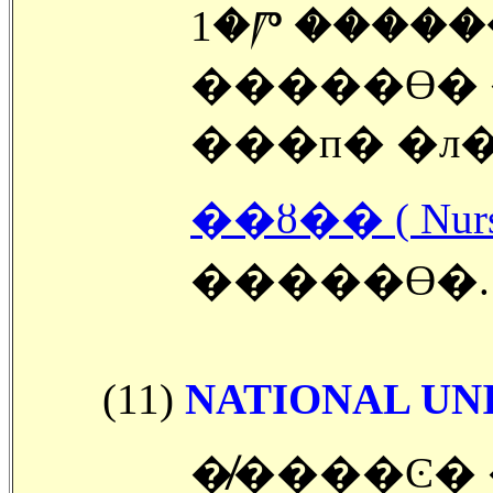
1�Ⱓ ������
�����ϴ� �л
���п� �л�
��ȣ�� ( Nu
�����ϴ�.
(11)
NATIONAL UN
�̸����Ͼ� 