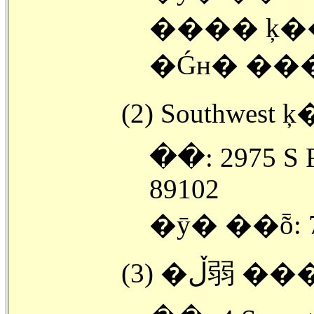
���� ķ���
�Ǵн� ��
�ּ�: 2975 S R
89102
�ȳ� ��ȭ: 7