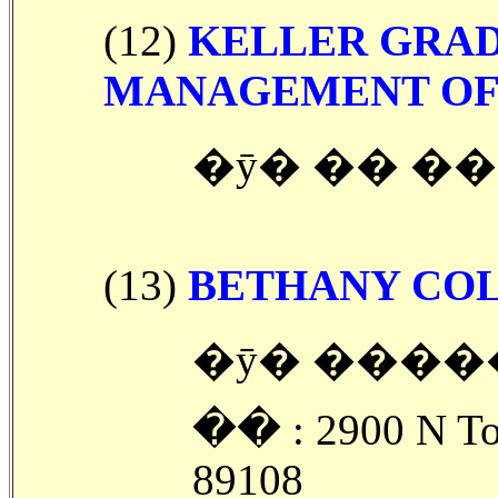
(12)
KELLER GRAD
MANAGEMENT OF 
�ȳ� �� ��
(13)
BETHANY COL
�ȳ� �����
�ּ� : 2900 N Tor
89108