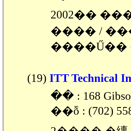
2002�� �
���� / �
����Ű��
(19)
ITT Technical In
�ּ� : 168 Gibs
��ȭ : (702) 55
2���� �縳