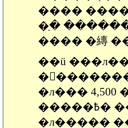
���� ���
�ַ� �����
���� �縳 �
��ü ���л��
�󽺺������� �ִ� ķ
�л��� 4,50
����
�л����� ��