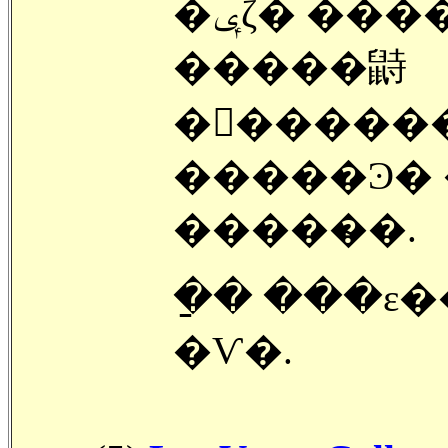
�ݷζ� ���� ( Denver ) �� ������
�����鼭
�󽺺�����
�����Ͽ� 
�����̴�.
�ַ� ���ε
�Ѵ�.