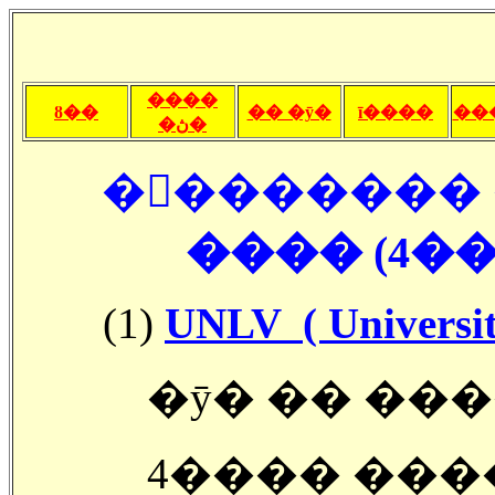
����
ȣ��
�� �ȳ�
ī����
��
�ڽ�
�󽺺������� 
���� (4��
(1)
UNLV ( Universit
�ȳ� �� ���
4���� ����