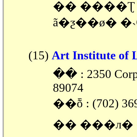
�� ����
ã�ƺ��ø� �˴
(15)
Art Institute of
�ּ� : 2350 Corp
89074
��ȭ : (702) 36
�� ���л� 