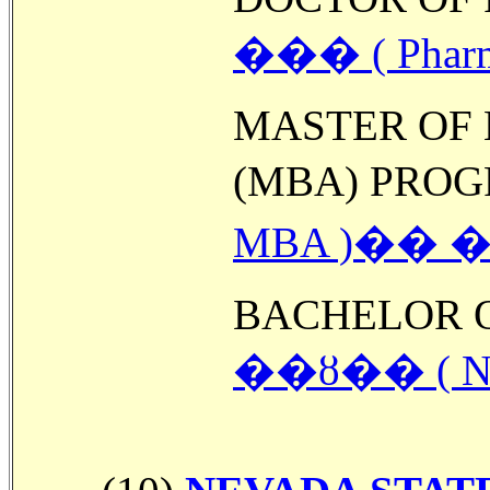
��� ( Pha
MASTER OF 
(MBA) PROGR
MBA )�� 
BACHELOR OF
��ȣ�� ( N