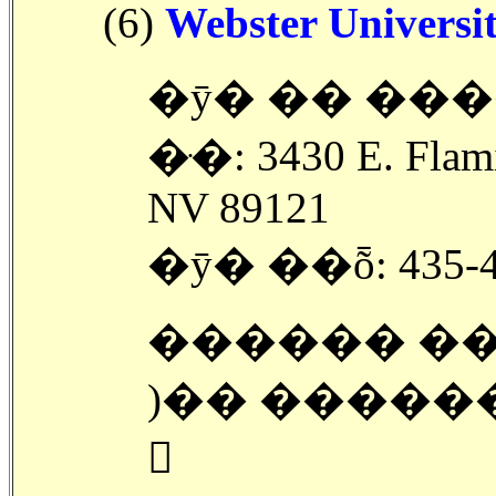
(6)
Webster Universit
�ȳ� �� ���
�ּ�: 3430 E. Flami
NV 89121
�ȳ� ��ȭ: 435-4
������ ���Ϲ�
����ڰ� �׺о߿� �־
