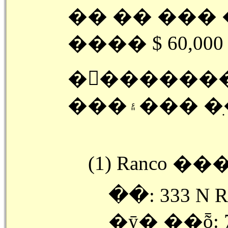
�� �� ��� �
���� $ 60,00
�󽺺������
���۽��� �
�ּ�: 333 N R
�ȳ� ��ȭ: 7