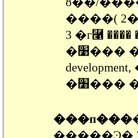
ȣ��/������
����( 2�
3 �г⿡ ����
�׹��� �а��� dental hygiene, child
�׸���
���п���
�����Ͽ� 2