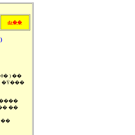
ǳ��
)
� ) ��
� �Ÿ���
����� 3�� ���� �л��� ���� �߿� ������
 ��