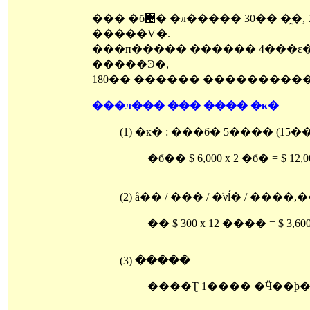
��� �б޴� �л����� 30�� �̰�, 700���� ����(Full Time) �������� ������
�����Ѵ�.
���п����� ������ 4���ε�, �������( Master'
�����Ͽ�,
180�� ������ ���������� 
���л��� ��� ���� �к�
(1) �к� : ���б� 5���� (1
�б�� $ 6,000 x 2 �б� = $ 12,0
(2) å�� / ��� / �ֺνĺ� / ��
�� $ 300 x 12 ���� = $ 3,600 
(3) ���ֺ��
����Ʈ 1���� �Ӵ��ϸ� �� $ 