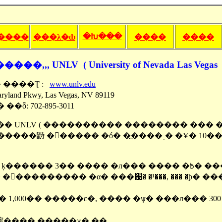
�Խ���
����
���λ�ȸ
����
����
, UNLV ( University of Nevada Las Vegas 
� ����Ʈ :
www.unlv.edu
ryland Pkwy, Las Vegas, NV 89119
 ��ȭ: 702-895-3011
�� UNLV ( ���������� �������� ��� �θ
����鼭 �󽺺����� �ó� �߽����͵� �Ұ� 10�
335 ����ũ( �� 41 ���� ) ũ���� ķ�
 1,000�� �����ε�, ���� �ѱ� ���л��� 300
濵���� �����ϰ� �ִ�.