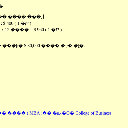
��
ڵ��� ���� ��� : $ 6,000 ��� )
 400 ( 1 �Ⱓ )
�� = $ 960 ( 1 �Ⱓ )
 ���ϸ� $ 30,000 ���� �ҿ� �ȴ�.
 ���� ( MBA )�� �缺�ϴ� College of Business