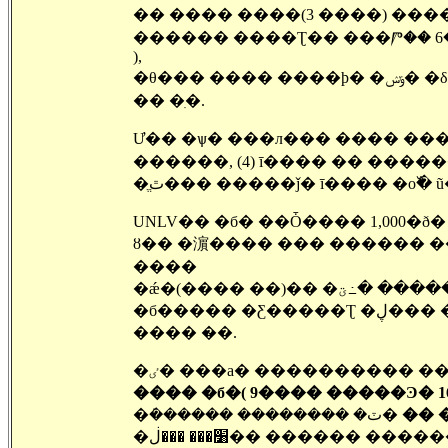
�� ���� ����(3 ����) ���
������ ����Ʈ�� ���Ⱓ�� 6�������
),
�θ��� ���� ����ϸ� �ݹݾ� �δ��ϸ� ����翡�� ������ �� ���ٴ� �ξ� �ΰ� ����
�� �ִ�.
Ư�� �ѱ� ���л��� ���� �����ϰ
������, (4) ī���� �� ���
ȣ�� �濵���� ��� ������ ���õ� (
����
�ǽ�(���� ��)�
�б����� �Ƹ�����Ʈ �ڸ��� �˼��� �ֱ⵵ �ϴµ� �չ����� �Ƹ�����Ʈ�� �� �� �ִ�
���� �̴�.
�ٸ� ���а� ���������� �
���� �б�( 9���� �����Ͽ� 16
�ܿ������ �������� �ٽ�
�� 
�� ������ ������ �� �ִ�