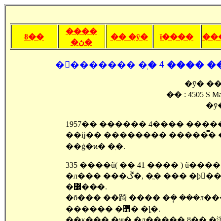
����
ȣ��
�� �ȳ�
ī����
��
�ڽ�
�󽺺������� �ִ� 4 ���� ������,,
�ȳ� �
�ּ� : 4505 S Ma
�ȳ�
1957�� ������ 4���� ����
��ĳ�� �������� �����̿� �
��ġ�ϰ� �ִ�.
�л��� ���ڴ�, �ֱ� ��� �þ�� �󽺺��������� �α� ���԰� �¹���, ��� �þ� ���� �ִ�
�߼��̴�.
�б��� ��踦 ���� �ܱ� ���л���
������ �߻� �ȴ�.
��κ��� �ѱ� �л����� ȣ�� �