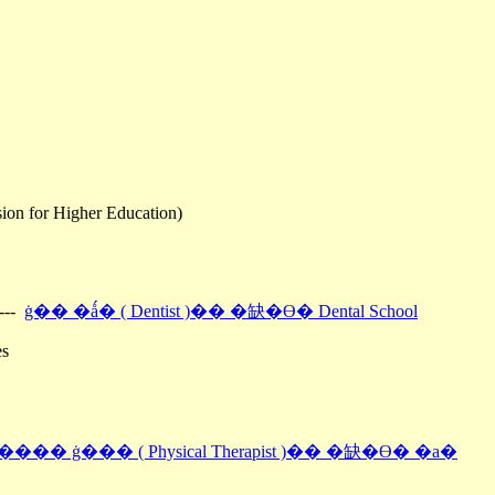
on for Higher Education)
----
ġ�� �ǻ� ( Dentist )�� �缺�ϴ� Dental School
es
���� ġ��� ( Physical Therapist )�� �缺�ϴ� �а�