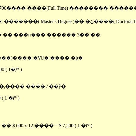
s Degree )�� �ڻ����( Doctoral Degree )��
�ִ� ���п��� ������ 3�� �̴�.
5����)���� �Ѵٰ� ���� �ϸ�
00 ( 1�Ⱓ )
��,��,���� ���� / ��ŷ�
( 1 �Ⱓ )
600 x 12 ���� = $ 7,200 ( 1 �Ⱓ )