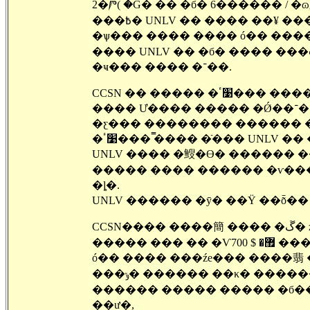
2�Ⱓ( �Ǵ� �� �б� 6������ / �
�ѱ��� ���� ���� ó�� ����
���� UNLV �� �б� ���� ���δ
�ҹ��� ���� �־��.
CCSN �� ����� �׹ٴ��� ���� �ִ� Community College �� UNLV ���̿��� ��.���п�
���� Ư���� ����� �Ǿ��־�
�ƹ��� �������� ������ 
�׹ٴ��� �̿��� �ֿ��� UNLV 
UNLV ���� �䱸�ϴ� ������ 
����� ���� ������ �ѵ��� C
�ȴ�.
UNLV ������ �ȳ� ��Ÿ ��ȭ�� (702
����� ��� �� 
ó�� ���� ���źе��� ����翡
���ݸ� ������ ��κ� ���
������ ����� ����� �б�� �
��ư�,