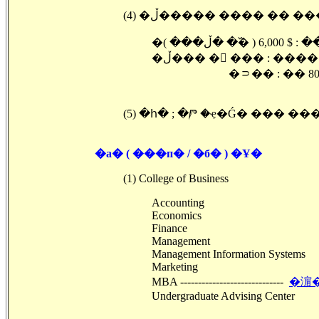
(4) �ڵ����� ���� �� �
�( �߰� �ڵ
�ڵ��� � ��� : ���� : $
�⸧�� : �� 80 x 12 ��
(5) �հ� ; �Ⱓ �ҿ�Ǵ� ��� ���
�а� ( ���п� / �б� ) �Ұ�
(1) College of Business
Accounting
Economics
Finance
Management
Management Information Systems
Marketing
MBA -----------------------------
�濵��
Undergraduate Advising Center