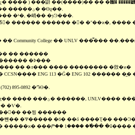
ɷ¿� ���� ) ���鼭 ��(����)�� �� �԰� �����⵵
���߿� UNLV �� ���� ��¥ ���� �����ؾ� �ϴϱ��.
�� �ʰ�, �峭�� �ƴϿ���.
ٰ� ������ ������ �󸶳� �ʺ��ϰ�, ���� ���
�� �� ������
�� ������ �Ϸ���
���� �ִ� �л��� ���� �������� �㰡�ϰ�
CSN���� ENG 113 �Ǵ� ENG 102 ������ �̼
) 895-0892 �Դϴ�.
CCSN���� ����簡 ���� �ڱ� ȥ�� ���� ���ؾ� ������, UNL
�Ѵ޿� $ 700 ���� �Ѵ�.
 ���� ��찡 ������
���뺸�� �Ѱ����� �б� ��ó ����Ʈ�� ���Ͽ
����ϰ� ���Ⱓ�� 1���̶� �߰��� �ű���� �ص