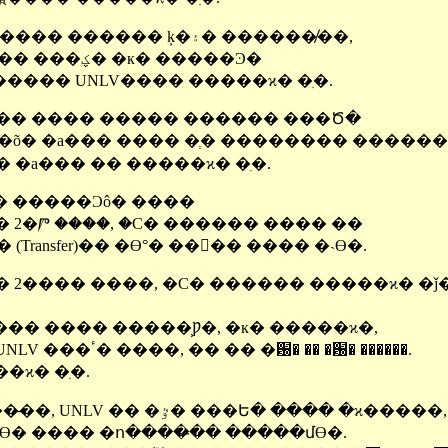
ȭ���� ��Ʈ������ ���������� ������ ķ�۽� �������̸�,
�α� ���� ������ �ִ� Ÿ �ָ���� ���ؼ� �к� �����Ͽ�
�� �л����� UNLV���� �����ϰ� �ִ�.
��� ���� ����� ������ ���Ծ�
�õ� �а��� ���� �ְ� �������� ������
�� �а��� �� �����ϰ� �ִ�.
� �����Ͻô� ����
 )���� 2�Ⱓ ����, �Ϲ� ������ ���� ��
 �� ���� (Transfer)�� �ϴ°� ���ٰ� ���� �˴ϴ�.
 2���� ����, �Ϲ� ������ �����ϰ� �ǰ�
�� ���� �����̹Ƿ�, �к� �����ϰ�,
������ �ʿ��� ���� ���⵵ UNLV ���ٴ� ����, �� �� �԰� �� �԰� ������.
�ϰ� �ִ�.
�ѱ����� ������ ��ġ�� ���̶��, UNLV �� �ٷ� ���Ե� ���� �ϰ�����,
��� �ٽ� �����ϴ� ���� �ո����̶�� �����մϴ�.