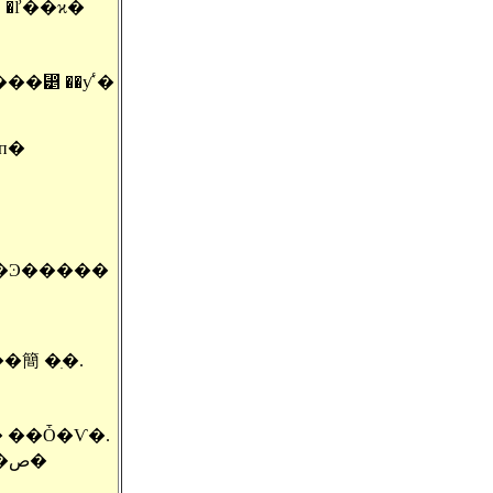
 �ľ��ϰ�
⵵ ��ƴٴ�
� �Ͽ�����
V���� ����簡 �ִ�.
� ��Ȱ�Ѵ�.
�