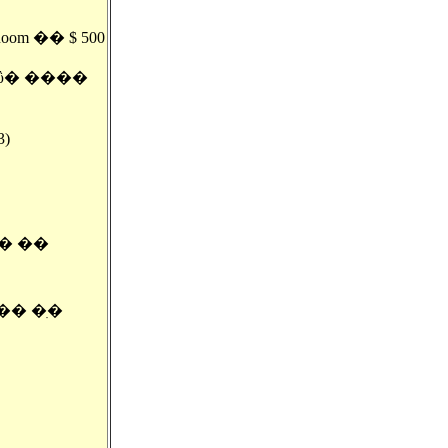
om �� $ 500
)
�� ��