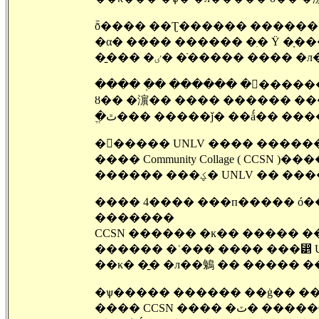
�̱��� �ٸ� �ֿ����� ��
���� �ְ� ������ �󽺺����
ȣ�� �濵�� ���� ������ ��
�ֱٿ��� �����ǰ� ��ǻ�� ��
�󽺺����� UNLV ���� �����
���� Community Collage ( CCSN
������ ���ؼ� UNLV
���� 4���� ���п����� ó��
�������
CCSN ������ �к�� ����� ��
��κ� �̱� �л��鵵 �� ����� ��
���� CCSN �