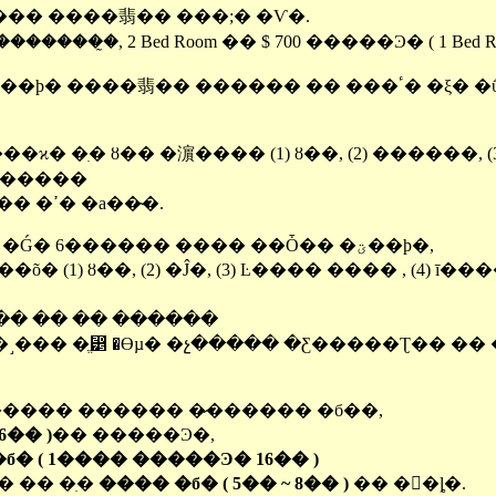
��� ����翡�� ���;� �Ѵ�.
̰�, 2 Bed Room �� $ 700 �����Ͽ� ( 1 Bed Ro
� �ִ� ȣ�� �濵���� (1) ȣ��, (2) ������, (3
�������
�ֱٿ��� �����ǰ� ī���� �о߰� ũ�� �ߴ� �а��̴�.
UNLV�� �б� ��Ȱ���� 1,000�ð� �Ǵ� 6������ ���� ��Ȱ�� �ؾ��ϸ�,
1) ȣ��, (2) �Ĵ�, (3) Ŀ���� ���� , (4) ī��
� �ؾ߸� ������ �� �� ������
����� ������ �̷������ �б��,
�� )
�� �����Ͽ�,
�б� ( 1���� �����Ͽ� 16�� )
�׸��� ���ڶ
���� �б� ( 5�� ~ 8�� )
�� ��ȴ�.