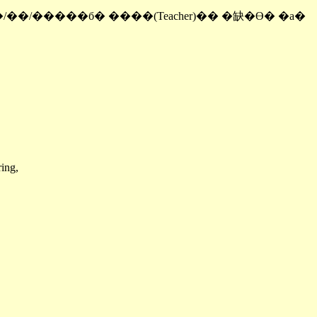
---------- ��/��/�����б� ����(Teacher)�� �缺�ϴ� �а�
ing,