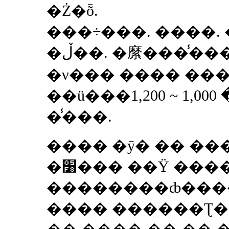
�Ż�ȭ.
���÷���. ����. 
�ڵ��. �縻���̾��
�ν��� ���� ��
��ü���ڴ� �� 1,000 ~ 1,200 �� ��ü
�̾���.
���� �ȳ� �� ��
�׸��� ��Ÿ ���� �ڷ��
��������ȸ���
���� ������Ʈ