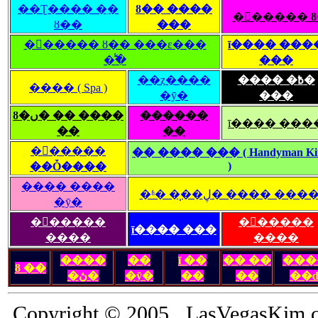
��Ʈ���� �ִ�
ȣ�� ����
�󽺺����� 
ȣ��
���
�󽺺����� ȣ�� ���ε���
ī���� ���
�̾߱�
���
��ȥ����
���� �߿�
���� ( Spa )
�ȳ�
���
ȣ�ں� �� ����
������
ī���� ���
��
��
�󽺺�����
�� ���� ��� ( Handyman K
)
��Ȱ����
���� ����
�ʱ� �̹��ڸ� ���� ���
�ȳ�
�󽺺�����
�󽺺�����
ī���� ���
����
����
����
��
ī ��
�� ��
���
ȣ ��
�ڽ�
�ȳ�
��
��
��
Copyright © 2005 LasVegasKim.c