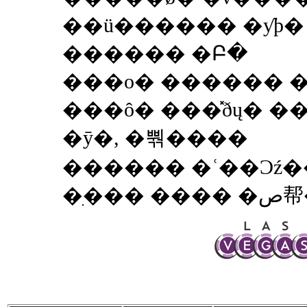
��ü������ �ƴϸ
������ �Բ�
���ο� ������ 
���ô� ���̽ðų� 
�ȳ�, �뿪����
������ �ʿ��Ͻź��