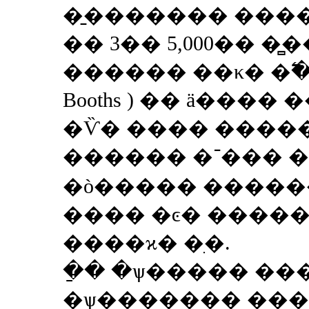
�̱������� ���� ū �Ź
�� 3�� 5,000�� �
������ ��κ� �߱�
Booths ) �� ä���
�Ѷ� ���� ������
������ �־��� �λ꿡�� ���Ҹ���
�ò����� ����
���� �ͼ� �����
����ϰ� �ִ�.
�ַ� �ѱ����� ��
�ѱ������� ���