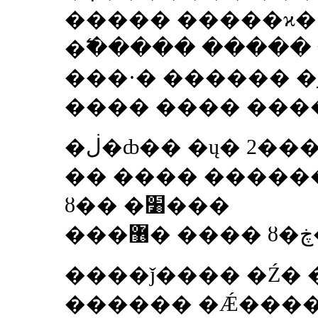
����� �����ϰ�
�߱����� �����
���·� ������ �ִ
���� ���� ����
�ڶ�ȸ�� �ų� 2���� ( 2�� �� 8��)
�� ���� ������ 
ȣ�� �׸���
����ǰ���� �Ź� ��� 
������ �Ǽ�����.