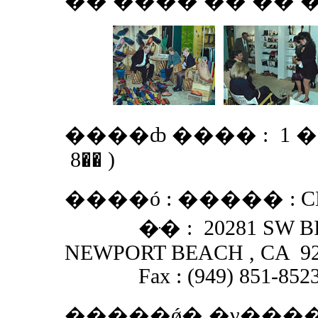
�� ���� �� �� �ִ
����ȸ ���� : 1 �⿡ 2 
8�� )
����ó : ����� : C
�ּ� : 20281 SW BIR
NEWPORT BEACH , CA 
Fax : (949) 851-85
�����ǿ� �ν���