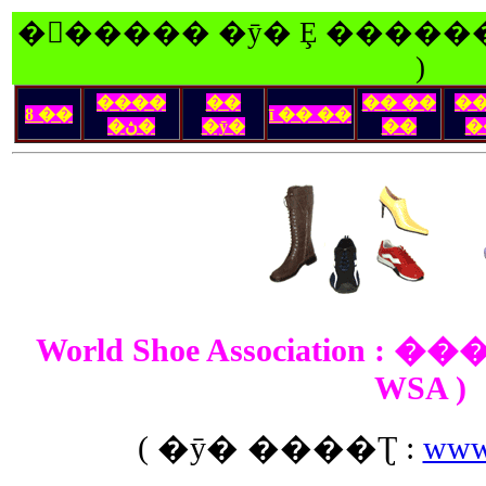
�󽺺����� �ȳ� Ȩ ������
)
����
��
�� ��
�
ȣ ��
ī �� ��
�ڽ�
�ȳ�
��
�
World Shoe Association :
WSA )
( �ȳ� ����Ʈ :
www