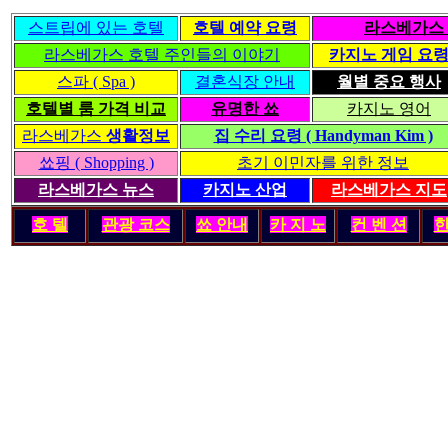
스트립에 있는 호텔
호텔 예약 요령
라스베가스 
라스베가스 호텔 주인들의 이야기
카지노 게임 요
스파 ( Spa )
결혼식장 안내
월별 중요 행사
호텔별 룸 가격 비교
유명한 쑈
카지노 영어
라스베가스
생활정보
집 수리 요령 ( Handyman Kim )
쑈핑 ( Shopping )
초기 이민자를 위한 정보
라스베가스 뉴스
카지노 산업
라스베가스 지도
호 텔
관광 코스
쑈 안내
카 지 노
컨 벤 션