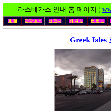
라스베가스 안내 홈 페이지 (
ww
호 텔
관광 코스
쑈 안내
카 지 노
컨 벤 션
Greek Isle