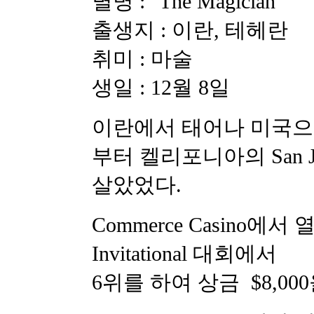
별명 : "The Magician"
출생지 : 이란, 테헤란
취미 : 마술
생일 : 12월 8일
이란에서 태어나 미국으
부터 켈리포니아의 San J
살았었다.
Commerce Casino에서 
Invitational 대회에서
6위를 하여 상금 $8,00