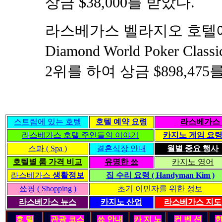
상금 $38,000를 받았다.
라스베가스 벨라지오 호텔에서
Diamond World Poker Cla
2위를 하여 상금 $898,475
스트립에 있는 호텔
호텔 예약 요령
라스베가스 
라스베가스 호텔 주인들의 이야기
카지노 게임 요
스파 ( Spa )
결혼식장 안내
월별 중요 행사
호텔별 룸 가격 비교
유명한 쑈
카지노 영어
라스베가스
생활정보
집 수리 요령 ( Handyman Kim )
쑈핑 ( Shopping )
초기 이민자를 위한 정보
라스베가스 뉴스
카지노 산업
라스베가스 지도
호 텔
관광 코스
쑈 안내
카 지 노
컨 벤 션