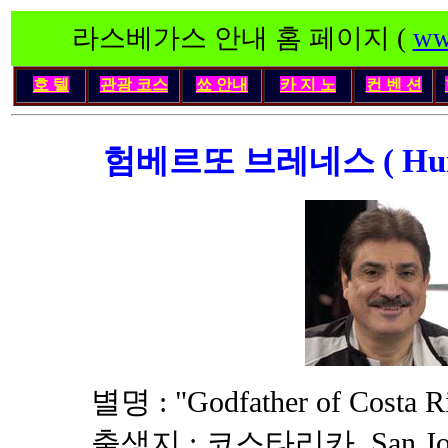
라스베가스 안내 홈 페이지 (
ww
호 텔
관광 코스
쑈 안내
카 지 노
컨 벤 션
험베르또 브레네스 ( Humbe
별명 : "Godfather of Costa Ri
출생지 : 코스타리카, San Jose,