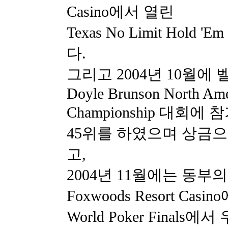
Casino에서 열린
Texas No Limit Hold 
다.
그리고 2004년 10월에
Doyle Brunson North Ame
Championship 대회에
45위를 하였으며 상금으로
고,
2004년 11월에는 동
Foxwoods Resort Cas
World Poker Finals에