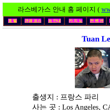
라스베가스 안내 홈 페이지 (
ww
호 텔
관광 코스
쑈 안내
카 지 노
컨 벤 션
Tuan L
출생지 : 프랑스 파리
사는 곳 : Los Angeles, C