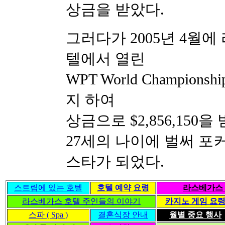
상금을 받았다.
그러다가 2005년 4월
텔에서 열린
WPT World Champion
지 하여
상금으로 $2,856,150을
27세의 나이에 벌써 포
스타가 되었다.
스트립에 있는 호텔
호텔 예약 요령
라스베가스 
라스베가스 호텔 주인들의 이야기
카지노 게임 요
스파 ( Spa )
결혼식장 안내
월별 중요 행사