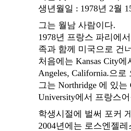
생년월일 : 1978년 2월 
그는 월남 사람이다.
1978년 프랑스 파리에
족과 함께 미국으로 건
처음에는 Kansas City
Angeles, California
그는 Northridge 에 있는 Cal
University에서 프랑
학생시절에 벌써 포커 
2004년에는 로스엔젤레스