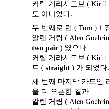
커릴 게라시모브 ( Kirill 
도 아니었다.
두 번째로 턴 ( Turn ) 
알렌 거링 ( Alen Goehr
two pair
)
였으나
커릴 게라시모브 ( Kirill 
트 (
straight
) 가 되었다
세 번째 마지막 카드인 리버 
을 더 오픈한 결과
알렌 거링 ( Alen Goehr