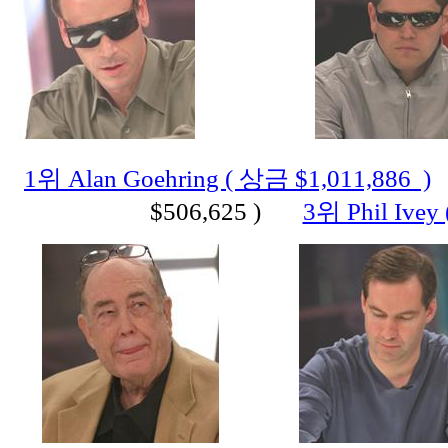
1위
Alan Goehring
( 상금 $1,011,886 )
2
$506,625 )
3위 Phil Ivey