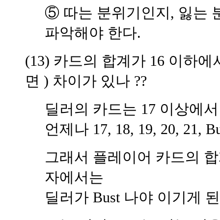
⑤ 따는 분위기인지, 잃는
파악해야 한다.
(13) 카드의 합계가 16 이하에서
면 ) 차이가 있나 ??
딜러의 카드는 17 이상에서 
언제나 17, 18, 19, 20, 21
그래서 플레이어 카드의 합계
자에서는
딜러가 Bust 나야 이기게 된