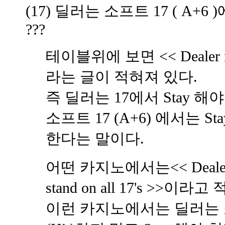
(17) 딜러는 소프트 17 ( A+6
???
테이블위에 보면 << Dealer must
라는 글이 적혀져 있다.
즉 딜러는 17에서 Stay 해야 
소프트 17 (A+6) 에서는 St
한다는 말이다.
어떤 카지노에서는<< Dealer mus
stand on all 17's >>이
이런 카지노에서는 딜러는 소프