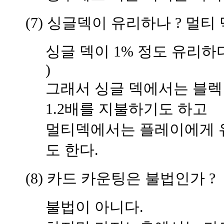
(7) 싱글덱이 유리하나 ? 멀티
싱글 덱이 1% 정도 유리하다
)
그래서 싱글 덱에서는 블렉 
1.2배를 지불하기도 하고
멀티덱에서는 플레이에게 
도 한다.
(8) 카드 카운팅은 불법인가 ?
불법이 아니다.