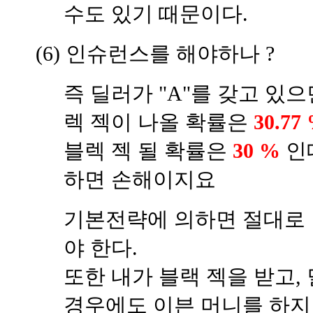
수도 있기 때문이다.
(6) 인슈런스를 해야하나 ?
즉 딜러가 "A"를 갖고 있
렉 젝이 나올 확률은
30.77
블렉 젝 될 확률은
30 %
인
하면 손해이지요
기본전략에 의하면 절대로
야 한다.
또한 내가 블랙 젝을 받고,
경우에도 이븐 머니를 하지