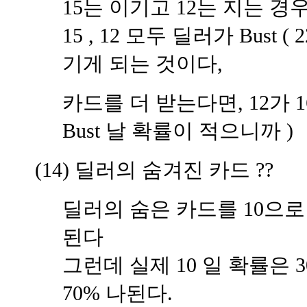
15는 이기고 12는 지는 경
15 , 12 모두 딜러가 Bust 
기게 되는 것이다,
카드를 더 받는다면, 12가 1
Bust 날 확률이 적으니까 )
(14) 딜러의 숨겨진 카드 ??
딜러의 숨은 카드를 10으
된다
그런데 실제 10 일 확률은 
70% 나된다.