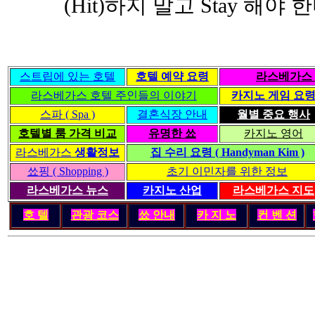
(Hit)하지 말고 Stay 해야 한
스트립에 있는 호텔
호텔 예약 요령
라스베가스 
라스베가스 호텔 주인들의 이야기
카지노 게임 요
스파 ( Spa )
결혼식장 안내
월별 중요 행사
호텔별 룸 가격 비교
유명한 쑈
카지노 영어
라스베가스
생활정보
집 수리 요령 ( Handyman Kim )
쑈핑 ( Shopping )
초기 이민자를 위한 정보
라스베가스 뉴스
카지노 산업
라스베가스 지도
호 텔
관광 코스
쑈 안내
카 지 노
컨 벤 션