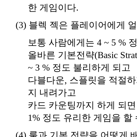
한 게임이다.
(3) 블렉 젝은 플레이어에게 
보통 사람에게는 4 ~ 5 %
올바른 기본전략(Basic Str
~ 3 % 정도 불리하게 되고
다블다운, 스플릿을 적절하게
지 내려가고
카드 카운팅까지 하게 되면
1% 정도 유리한 게임을 할 
(4) 룰과 기본 전략을 어떻게 배