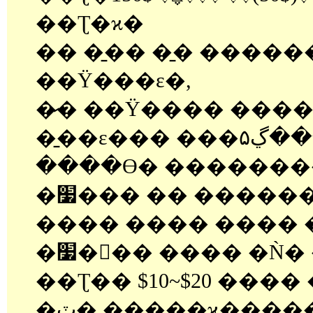
��Ʈ�ϰ�
�� �̱�� �̱� �����
��Ÿ���ε�,
�̷� ��Ÿ���� ���
�̱��ε��� ���ڲ۵��� ����
����ϴ� �������
�׷��� �� ������ " ���� �� ģ��
���� ���� ���� �˰
�׷��ٰ� ���� �Ǹ� �ڱⰡ ���� �ּ�
��Ʈ�� $10~$20 ���
�ٽ� �����ϰ����