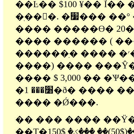
��Ŀ�� $100 ¥�� Ĩ�
�ִ��󱸿�. �׷��
���� �����ϴ� 20�
���� ������ ( ���� �
������ִ� ���� �׳��� �±�����
����) ���� ���Ŷ�
���� $ 3,000 �� �Ѱ��
�׸��� 1�ð� ���� ������ ������
���� �Ǿ���.
�� ��� ���� ��Ÿ�
��Ʈ�ؼ� �̱�� �̱� ����($50)�� ���ؼ� $150��