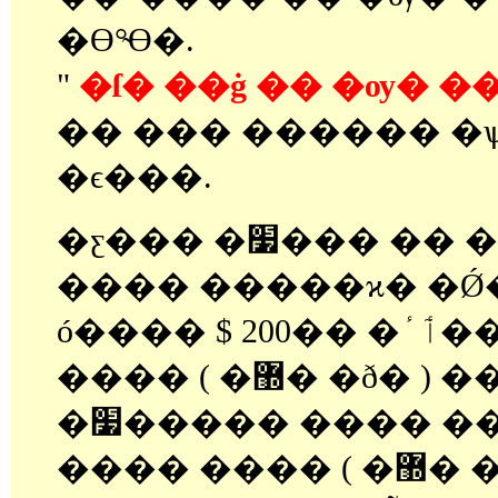
�ϴ°̴ϴ�.
"
�ſ� ��ġ �� �ѹ� �
�� ��� ������ �ѱ�
�ϵ���.
�ƹ��� �׷��� �� ����� ����
���� �����ϰ� �Ǿ
ó���� $ 200�� �ٲٴ��� ó���� ����
���� ( �޽� �
�׷����� ���� ���� �ϰ� �ִ��ϸ�,