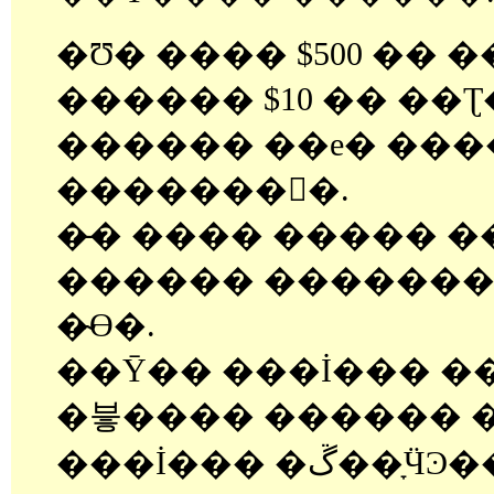
�Ʊ� ���� $500 �� 
������ $10 �� ��Ʈ
������ ��е� ���
�������󱸿�.
�̶� ���� ����� �
������ �������
�̴ϴ�.
��Ȳ�� ���İ��� ��
�븧���� ������ �
���İ��� �ڱ��ָӴϿ��� ��������