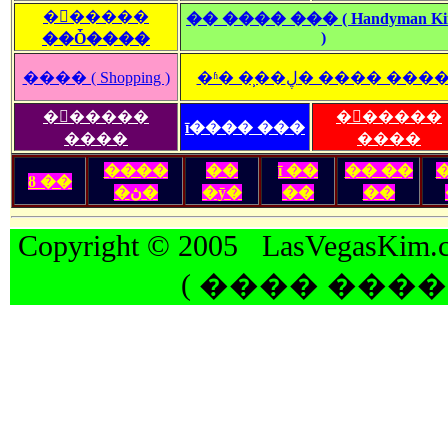
�󽺺�����
�� ���� ��� ( Handyman K
)
��Ȱ����
���� ( Shopping )
�ʱ� �̹��ڸ� ���� ���
�󽺺�����
�󽺺�����
ī���� ���
����
����
����
��
ī ��
�� ��
ȣ ��
�ڽ�
�ȳ�
��
��
Copyright © 2005 LasVegasKim.c
( ���� ����