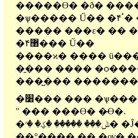
�����ϴ� �ð� ����
�ѱ����� Ű�� �۴ٴ� �Ҹ��� ����
����� ���ε� �� 
�۴޸��� Ű��
����ϰ� ���� ü���
�̱��� ���� �ѻ��
���̺��� �������
�׸��� ��� �ѱ���
" ��� ���ϴ� �̴ϴ�.
�ݰ��� ����� �ؼ� �׳� �Ĵ� ���µ� ��
��°���� �� �ѹ� 