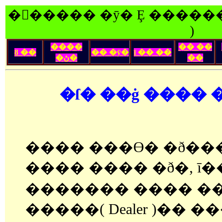
�󽺺����� �ȳ� Ȩ ������
)
����
�� ��
ȣ ��
�� �ȳ�
ī �� ��
�ڽ�
��
�ſ� ��ġ ���� �ƴ�
���� ���ϴ� �ð���
���� ���� �ð�, 
������� ���� ��
�����( Dealer )�� ���� �ٻڸ