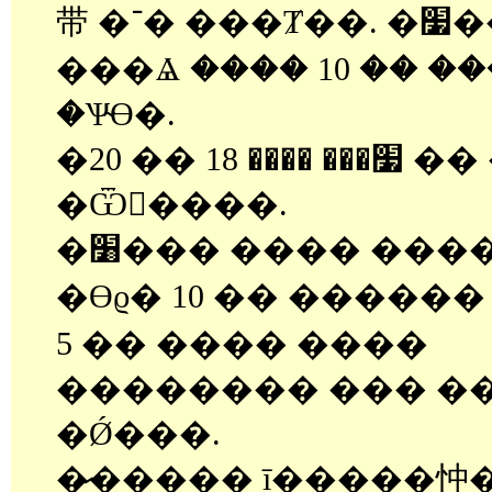
带 �־� ���Ⱦ��. �׷��� �� ģ����
���Ⱑ ���� 10 �� �
�Ѱ̴ϴ�.
�׷��� ���� 18 �� 20 �� �����
�Ѿ����.
�׸��� ���� ���� ī�带 ����
�ϴϱ� 10 �� ������ �� �ٸ� ī
5 �� ���� ����
�������� ��� �
�Ǿ���.
�̷����� ī�����忡�