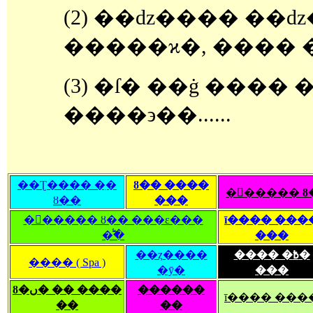
(2) ��ǳ���� ��
�����ϰ�, ���� ��
(3) �ſ� ��ġ ���� 
����϶��......
��Ʈ���� �ִ�
ȣ�� ����
�󽺺����� 
ȣ��
���
�󽺺����� ȣ�� ���ε���
ī���� ���
�̾߱�
���
��ȥ����
���� �߿�
���� ( Spa )
�ȳ�
���
ȣ�ں� �� ����
������
ī���� ���
��
��