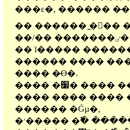
���ε�, ������ �̶
�� ������ �̰�ٰ� 
��/�� �������ٸ�
�� ī����� ������ �
������ ���� ��
���� �̴ϴ�.
���� �׷� ���� ���� ������
���� ���� ���� 
������ �Ǵµ�,
�׳����� �߱� ����� �� ģ����