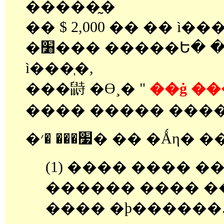
�����̰�
�� $ 2,000 �� �� ì�
�׸��� �����Ե� �ε��� ����
ì���ְ�,
���鼭 �ϴ¸� "
��ġ ��
���� ����� ���
�׷��� �׳� �� �Ǻ
(1) ���� ���� �
������ ���� �
���� �þ������..