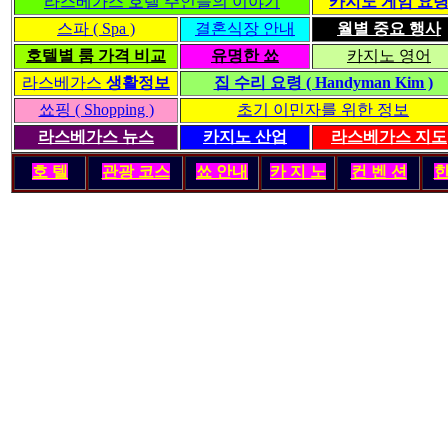
라스베가스 호텔 주인들의 이야기
카지노 게임 요
스파 ( Spa )
결혼식장 안내
월별 중요 행사
호텔별 룸 가격 비교
유명한 쑈
카지노 영어
라스베가스
생활정보
집 수리 요령 ( Handyman Kim )
쑈핑 ( Shopping )
초기 이민자를 위한 정보
라스베가스 뉴스
카지노 산업
라스베가스 지도
호 텔
관광 코스
쑈 안내
카 지 노
컨 벤 션