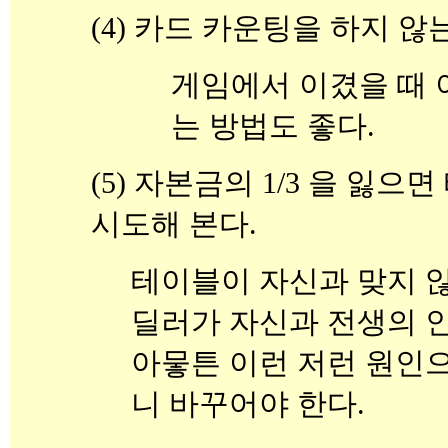
(4)
카드 카운팅을 하지 않
게임에서 이겼을 때 
는 방법도 좋다
.
(5)
자본금의
1/3
을 잃으면
시도해 본다
.
테이블이 자신과 맞지 
딜러가 자신과 전생의 
아뭏튼 이런 저런 원인
니 바꾸어야 한다
.