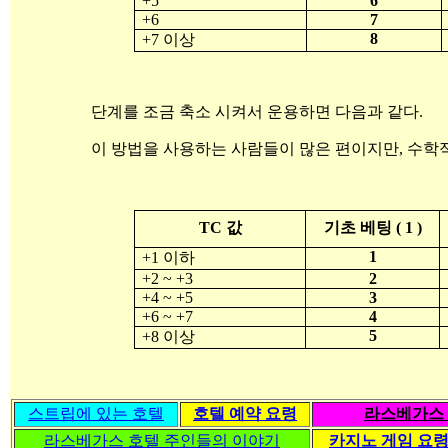
+5
6
+6
7
8
+7
이상
단계를 조금 축소 시켜서 운용하면 다음과 같다
.
이 방법을 사용하는 사람들이 많은 편이지만
,
수학
TC
값
기초 베팅
( 1 )
1
+1
이하
+2 ~ +3
2
+4 ~ +5
3
+6 ~ +7
4
5
+8
이상
스트립에 있는 호텔
호텔 예약 요령
라스베가스 
라스베가스 호텔 주인들의 이야기
카지노 게임 요