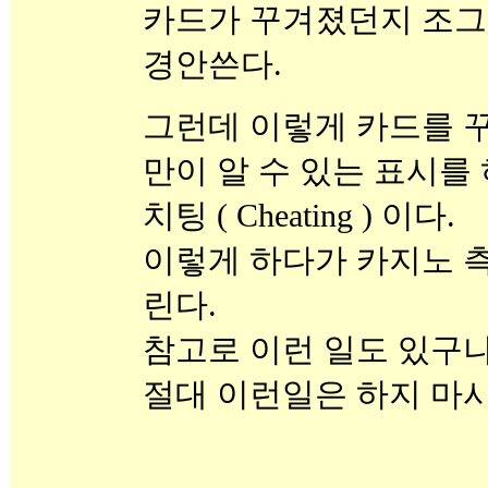
카드가 꾸겨졌던지 조그
경안쓴다
.
그런데 이렇게 카드를 
만이 알 수 있는 표시를
치팅 ( Cheating ) 이다.
이렇게 하다가 카지노 측
린다.
참고로 이런 일도 있구
절대 이런일은 하지 마