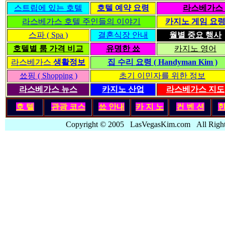
스트립에 있는 호텔
호텔 예약 요령
라스베가스 
라스베가스 호텔 주인들의 이야기
카지노 게임 요
스파 ( Spa )
결혼식장 안내
월별 중요 행사
호텔별 룸 가격 비교
유명한 쑈
카지노 영어
라스베가스
생활정보
집 수리 요령 ( Handyman Kim )
쑈핑 ( Shopping )
초기 이민자를 위한 정보
라스베가스 뉴스
카지노 산업
라스베가스 지도
호 텔
관광 코스
쑈 안내
카 지 노
컨 벤 션
Copyright © 2005 LasVegasKim.com All Rig