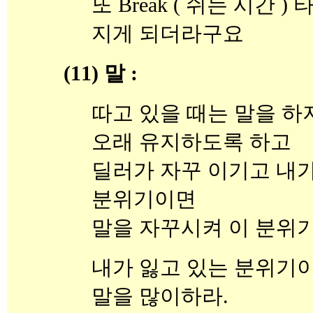
또
Break (
쉬는 시간
)
타
지게 되더라구요
(11)
말
:
따고 있을 때는 말을 하
오래 유지하도록 하고
딜러가 자꾸 이기고
내가
분위기이면
말을 자꾸시켜 이 분위
내가 잃고 있는 분위기
말을 많이하라
.