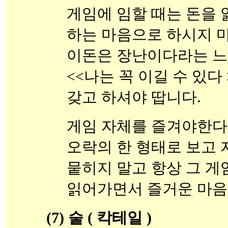
게임에 임할 때는 돈을 
하는 마음으로 하시지 
이돈은 장난이다라는 느
<<
나는 꼭 이길 수 있다
갖고 하셔야 땁니다
.
게임 자체를 즐겨야한다
오락의 한 형태로 보고 
뭍히지 말고 항상 그 게
읽어가면서 즐거운 마
(7)
술
(
칵테일
)