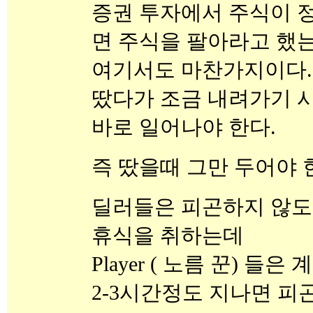
증권 투자에서 주식이 
면 주식을 팔아라고 했
여기서도 마찬가지이다
.
땄다가 조금 내려가기 
바로 일어나야 한다
.
즉 땄을때 그만 두어야 
딜러들은 피곤하지 않
휴식을 취하는데
Player (
노름 꾼
)
들은 계
2-3
시간정도 지나면 피