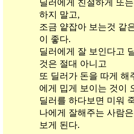
딜러에게 친절하게 또는
하지 말고
,
조금 얕잡아 보는것 같은
이 좋다
.
딜러에게 잘 보인다고 
것은 절대 아니고
또 딜러가 돈을 따게 해
에게 밉게 보이는 것이 
딜러를 하다보면 미워 
나에게 잘해주는 사람은
보게 된다
.