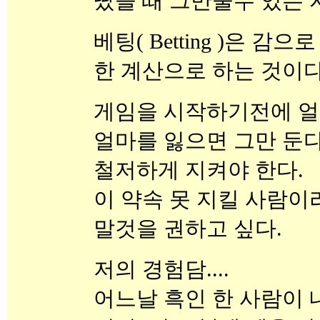
땄을 때 그만둘수 있는
베팅
( Betting )
은 감으로
한 계산으로 하는 것이
게임을 시작하기전에 얼
얼마를 잃으면 그만 둔
철저하게 지켜야 한다
.
이 약속 못 지킬 사람이
말것을
권하고 싶다
.
저의 경험담
....
어느날 흑인 한 사람이 