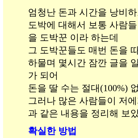
엄청난 돈과 시간을 낭비
도박에 대해서 보통 사람들
을
도박꾼 이라 하는데
그 도박꾼들도 매번 돈을 
하물며 몇시간 잠깐 글을 
가 되어
돈을 딸 수는 절대
(100%)
그러나 많은 사람들이 저에
과 같은 내용을 정리해 보
확실한 방법