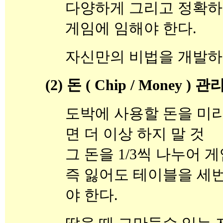
다양하게
그리고 정확하
게임에 임해야 한다
.
자신만의 비법을 개발하
(2)
돈
( Chip / Money )
관
도박에 사용할 돈을 미
면 더 이상 하지 말 것
그 돈을
1/3
씩 나누어 게
즉 잃어도 테이블을 세
야 한다
.