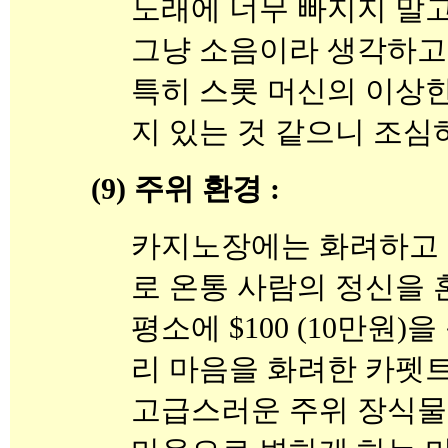
노래에 너무 빠지지 말
그냥 소음이라 생각하고
특히 스롯 머신의 이상
지 있는 것 같으니 조
(9)
주위 환경
:
카지노장에는 화려하고 
로 온통 사람의 정신을
평소에
$100 (10
만원
)
을
리 마음을 화려한 카펫
고급스러운 주위 장식