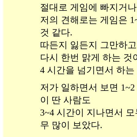
절대로 게임에 빠지거나
저의 견해로는 게임은
1
것 같다
.
따든지 잃든지 그만하고
다시 한번 맑게 하는 것
4
시간을 넘기면서 하는 
저가 일하면서 보면
1~
이 딴 사람도
3~4
시간이 지나면서 모
무 많이 보았다
.