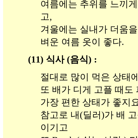
여름에는 추위를 느끼게
고
,
겨울에는 실내가 더움을
벼운 여름 옷이 좋다
.
(11)
식사
(
음식
)
:
절대로 많이 먹은 상태
또 배가 디게 고플 때도
가장 편한 상태가 좋지
참고로 내
(
딜러
)
가 배 고
이기고