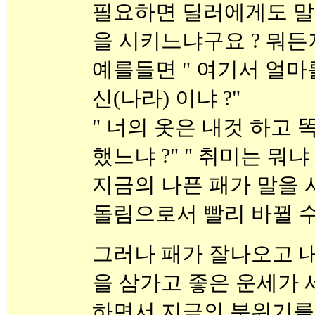
필요하면 딜러에게도 말
을 시키느냐구요
?
뭐든
예를들면
"
여기서 얼마
신
(
나라
)
이냐
?"
"
너의 옷은 내것 하고
똑
했느냐
?" "
취미는 뭐냐
지금의 나픈 패가 말을 
돌림으로서 빨리 바뀔 
그러나 패가 잘나오고 내
을 삼가고 좋은 운세가 
하면서
지
금의 분위기를