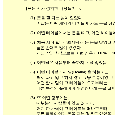
다음은 저가 경험한 내용들이다
.
(1)
돈을 잘 따는 날이 있었다
.
이날은 어떤 게임의 테이블에 가도 돈을 땄
(2)
어떤 테이블에서는 돈을 따고
,
어떤 테이블
(3)
처음 시작 할 때
(
초저녁
)
에는 돈을 땄었고
,
물론 반대도 많이 있었다
.
개인적인 생각으로는 이런 경우가
60 % ~ 7
(4)
어떤날은 처음부터 끝까지 돈을 잃었음
(5)
어떤 테이블에서 딜
(Dealing)
을 하는데
,,,
별로 따고 잃고 하지 않고 그냥 보통이었는
어떤 한 사람이 그 테이블에 오고부터는
다른 특정의 플레이어가 엄청나게 돈을 딸 
(6)
또 어떤 경우에는
,
대부분의 사람들이 잃고 있다가
,
어떤 한 사람이 그 테이블을 떠나고부터는
모든 플레이어가 돈을 따는 경우도 있었음
.