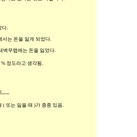
었다
.
에서는 돈을 잃게 되었다
.
새벽무렵에는 돈을 잃었다
.
0 %
정도라고 생각됨
.
데
,,,,,,
때
(
또는 잃을 때
)
가 종종 있음
.