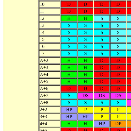
10
D
D
D
D
11
D
D
D
D
12
H
H
S
S
13
S
S
S
S
14
S
S
S
S
15
S
S
S
S
16
S
S
S
S
17
S
S
S
S
A+2
H
H
D
D
A+3
H
H
D
D
A+4
H
H
D
D
A+5
H
H
D
D
A+6
D
D
D
D
A+7
S
DS
DS
DS
A+8
S
S
S
S
2+2
HP
P
P
P
3+3
HP
HP
P
P
4+4
H
H
HP
DP
5+5
D
D
D
D