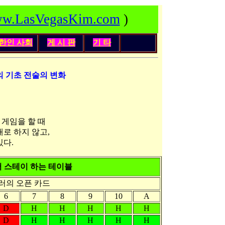
w.LasVegasKim.com
)
한인
사회
게 시 판
기 타
때의 기초 전술의 변화
 게임을 할 때
대로 하지 않고,
있다.
7에서 스테이 하는 테이블
러의 오픈 카드
6
7
8
9
10
A
D
H
H
H
H
H
D
H
H
H
H
H