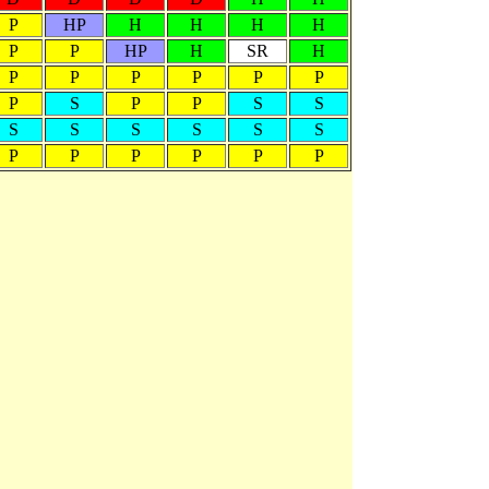
P
HP
H
H
H
H
P
P
HP
H
SR
H
P
P
P
P
P
P
P
S
P
P
S
S
S
S
S
S
S
S
P
P
P
P
P
P