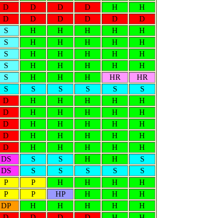
D
D
D
D
H
H
D
D
D
D
D
D
S
H
H
H
H
H
S
H
H
H
H
H
S
H
H
H
H
H
S
H
H
H
H
H
S
H
H
H
HR
HR
S
S
S
S
S
S
D
H
H
H
H
H
D
H
H
H
H
H
D
H
H
H
H
H
D
H
H
H
H
H
D
H
H
H
H
H
DS
S
S
H
H
S
DS
S
S
S
S
S
P
P
H
H
H
H
P
P
HP
H
H
H
DP
H
H
H
H
H
D
D
D
D
H
H