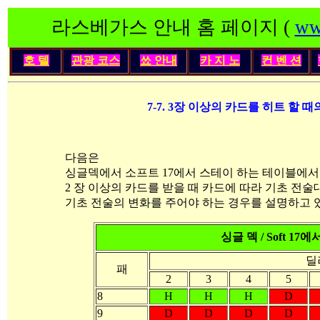
라스베가스 안내 홈 페이지 (
ww
호 텔
관광 코스
쑈 안내
카 지 노
컨 벤 션
7-7. 3장 이상의 카드를 히트 할 
다음은
싱글덱에서 소프트 17에서 스테이 하는 테이블에서
2 장 이상의 카드를 받을 때 카드에 따라 기초 전술
기초 전술의 변화를 주어야 하는 경우를 설명하고 
싱글 덱 / Soft 1
딜
패
2
3
4
5
8
H
H
H
D
9
D
D
D
D