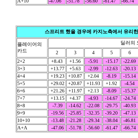
A+10
-47.06
-51.78
-56.60
-61.47
-66.74
스프리트 했을 경우에 카지노측에서 유리한 정도 
딜러의 
플레이어의
카드
2
3
4
5
6
2+2
+8.43
+1.56
-5.91
-15.17
-22.69
3+3
+13.77
+5.63
-2.99
-12.63
-20.13
4+4
+19.23
+10.87
+2.04
-8.19
-15.14
5+5
+29.02
+20.87
+11.93
+1.92
-4.54
6+6
+21.26
+11.97
+2.13
-8.09
-15.37
7+7
+13.15
+4.37
-4.93
-14.67
-24.74
8+8
-7.39
-14.62
-22.08
-29.75
-40.93
9+9
-19.56
-25.85
-32.35
-39.20
-47.13
10+10
-13.48
-21.28
-29.34
-38.04
-46.81
A+A
-47.06
-51.78
-56.60
-61.47
-66.74