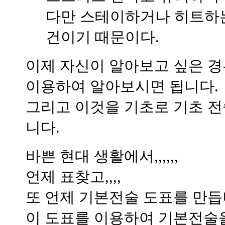
다만 스테이하거나 히트하는
건이기 때문이다.
이제 자신이 알아보고 싶은 경
이용하여 알아보시면 됩니다.
그리고 이것을 기초로 기초 전
니다.
바쁜 현대 생활에서,,,,,,
언제 표찾고,,,,
또 언제 기본전술 도표를 만듭니까
이 도표를 이용하여 기본전술