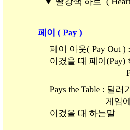
♥
빨강색 하트
( Hear
페이 ( Pay )
페이 아웃
( Pay Out ) 
이겼을 때 페이
(Pay)
Pays the Table :
딜러가
게임에 참가한
이겼을 때 하는말