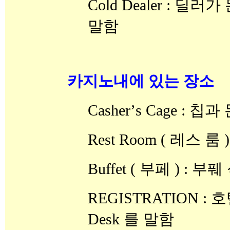
Cold Dealer :
딜러가 
말함
카지노내에 있는 장소
Casher
’
s Cage :
칩과 
Rest Room (
레스 룸
)
Buffet (
부페
) :
부풰
REGISTRATION :
호
Desk
를 말함