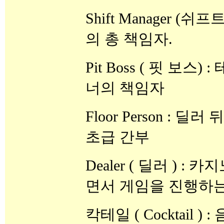
Shift Manager (
쉬프트
의 총 책임자
.
Pit Boss (
핏 보스
) :
너의 책임자
Floor Person :
딜러 
초급 간부
Dealer (
딜러
) :
카지
면서 게임을 진행하
칵테일
( Cocktail ) :