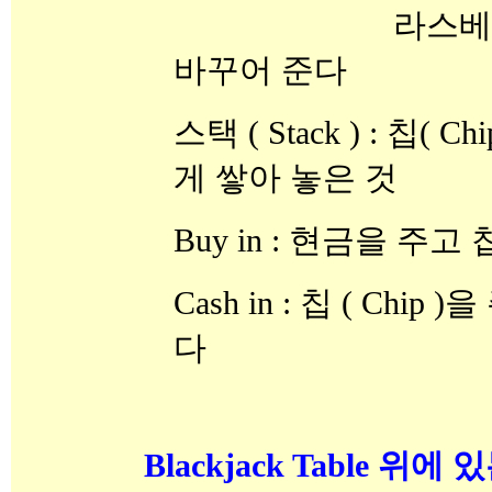
라스베
바꾸어 준다
스택
( Stack ) :
칩
( Chi
게 쌓아 놓은 것
Buy in :
현금을 주고 
Cash in :
칩
( Chip )
을
다
Blackjack Table
위에 있