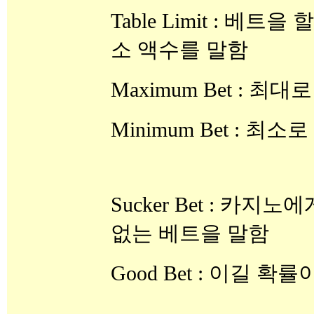
Table Limit :
베트을 할
소 액수를 말함
Maximum Bet :
최대로 
Minimum Bet :
최소로 
Sucker Bet :
카지노에게
없는 베트을 말함
Good Bet :
이길 확률이