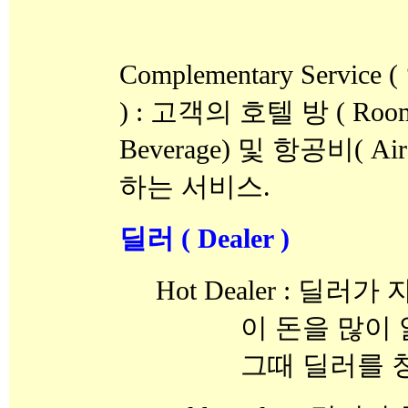
Complementary Service (
) :
고객의 호텔 방
( Roo
Beverage)
및 항공비
( Air
하는 서비스
.
딜러 ( Dealer )
Hot Dealer :
딜러가 
이 돈을 많이
그때 딜러를 