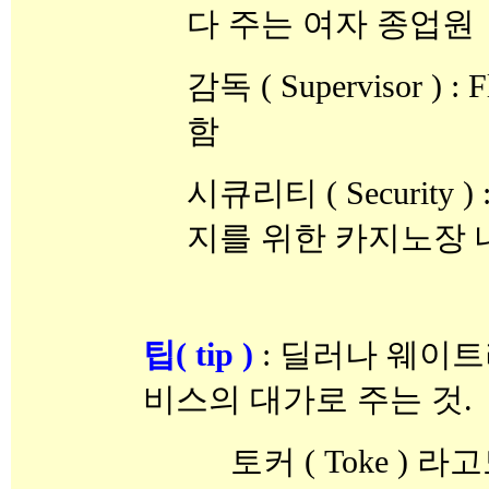
다 주는 여자 종업원
감독
( Supervisor ) : 
함
시큐리티
( Security ) 
지를 위한 카지노장 
팁
( tip )
:
딜러나 웨이
비스의 대가로 주는 것
.
토커
( Toke )
라고