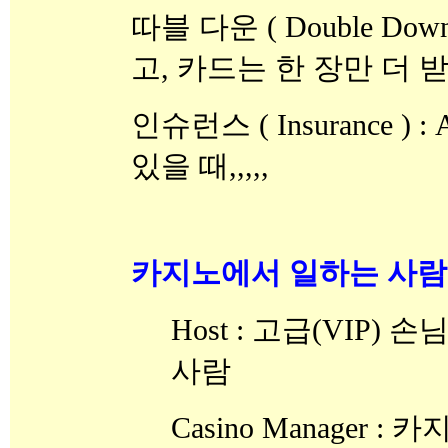
따블 다운
( Double Down
고
,
카드는 한 장만 더 
인슈런스
( Insurance ) :
있을 때
,,,,,
카지노에서 일하는 사
Host :
고급
(VIP)
손님
사람
Casino Manager :
카지