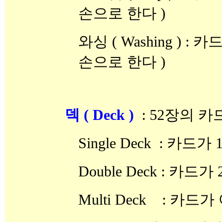
손으로 한다
)
와싱
( Washing ) :
카드
손으로 한다
)
덱
( Deck )
: 52
장의 카드
Single Deck
:
카드가
Double Deck :
카드가
Multi Deck
:
카드가 