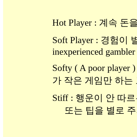
Hot Player :
계속 돈을
Soft Player :
경험이 
inexperienced gambler 
Softy ( A poor player )
가 작은 게임만 하는
Stiff :
행운이 안 따
또는 팁을 별로 