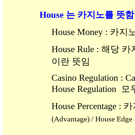
House
는 카지노를 뜻함
House Money :
카지노
House Rule :
해당 카
이란 뜻임
Casino Regulation : Ca
House Regulation
모
House Percentage :
카
(Advantage) / House Edge