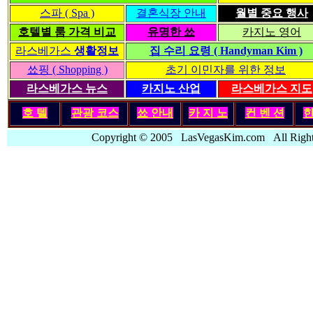
스파 ( Spa )
결혼식장 안내
월별 중요 행사
호텔별 룸 가격 비교
유명한 쑈
카지노 영어
라스베가스
생활정보
집 수리 요령 ( Handyman Kim )
쑈핑 ( Shopping )
초기 이민자를 위한 정보
라스베가스 뉴스
카지노 산업
라스베가스 지도
호 텔
관광 코스
쑈 안내
카 지 노
컨 벤 션
Copyright © 2005 LasVegasKim.com All Rig