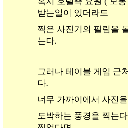
혹시 호텔측 요원
(
보통
받는일이 있더라도
찍은 사진기의 필림을 
는다
.
그러나 테이블 게임 근
다
.
너무 가까이에서 사진을
도박하는 풍경을 찍는다
찍었다면
,,,,,,,