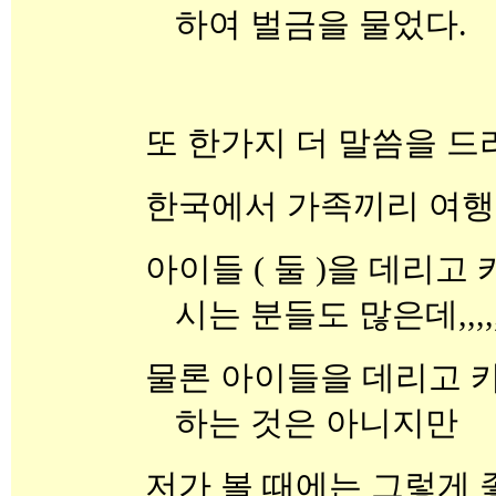
하여 벌금을 물었다
.
또 한가지 더 말씀을 드
한국에서 가족끼리 여행
아이들
(
둘
)
을 데리고 
시는 분들도 많은데
,,,,
물론 아이들을 데리고 
하는 것은 아니지만
저가 볼 때에는 그렇게