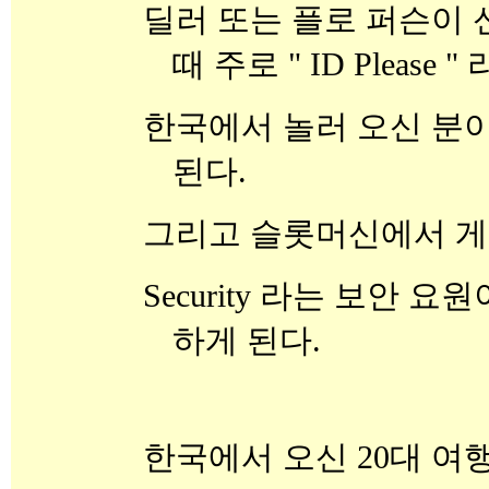
딜러 또는 플로 퍼슨이
때 주로
" ID Please "
한국에서 놀러 오신 분
된다
.
그리고 슬롯머신에서 게
Security
라는 보안 요원
하게 된다
.
한국에서 오신
20
대 여