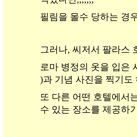
필림을 몰수 당하는 경
그러나
,
씨저서 팔라스 
로마 병정의 옷을 입은 
)
과 기념 사진을 찍기도
또 다른 어떤 호텔에서
수 있는 장소를 제공하