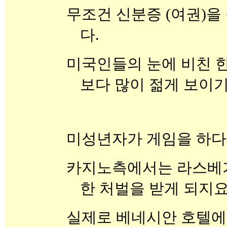
무조건 신분증
(
여권
)
을
다
.
미국인들의 눈에 비친 
보다 많이 젊게 보이
미성년자가 게임을 하다
카지노측에서는 라스베가
한 처벌을 받게 되지
실제로 베네시안 호텔에