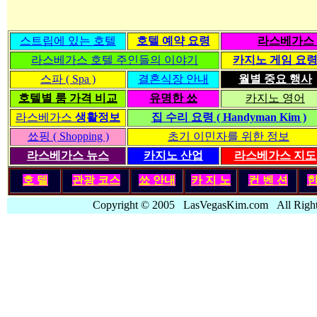
스트립에 있는 호텔
호텔 예약 요령
라스베가스 
라스베가스 호텔 주인들의 이야기
카지노 게임 요
스파 ( Spa )
결혼식장 안내
월별 중요 행사
호텔별 룸 가격 비교
유명한 쑈
카지노 영어
라스베가스
생활정보
집 수리 요령 ( Handyman Kim )
쑈핑 ( Shopping )
초기 이민자를 위한 정보
라스베가스 뉴스
카지노 산업
라스베가스 지도
호 텔
관광 코스
쑈 안내
카 지 노
컨 벤 션
Copyright © 2005 LasVegasKim.com All Rig