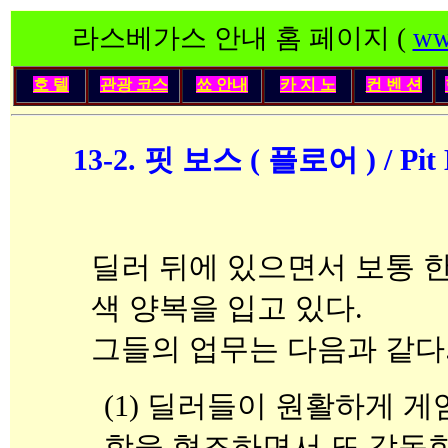
라스베가스 안내 홈 페이지 (
ww
호 텔
관광 코스
쑈 안내
카 지 노
컨 벤 션
13-2.
핏 보스
(
플로어
) / Pit
딜러 뒤에 있으면서 보통 
색 양복을 입고 있다
.
그들의 업무는 다음과 같다
(1)
딜러들이 원활하게 게
항을 협조하면서 또 감독