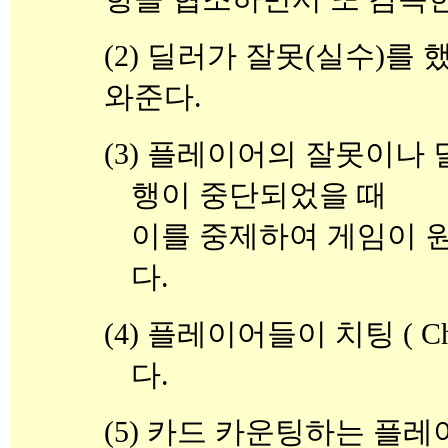
(2)
딜러가 잘못
(
실수
)
를 
와준다
.
(3)
플레이어의 잘못이나 
행이 중단되었을 때
이를 중제하여 게임이 
다
.
(4)
플레이어들이 치팅
( C
다
.
(5)
카드 카운팅하는 플레