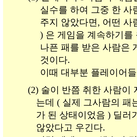
실수를 하여 그중 한 
주지 않았다면
,
어떤 사
)
은 게임을 계속하기를
나픈 패를 받은 사람은 
것이다
.
이때 대부분 플레이어들
(2)
술이 반쯤 취한 사람이
는데
(
실제 그사람의 패
가 된 상태이었음
)
딜러
않았다고 우긴다
.