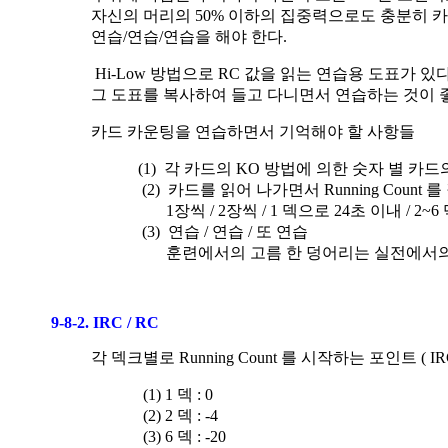
자신의 머리의
50%
이하의 집중력으로도 충분히 카
연습
/
연습
/
연습을 해야 한다
.
Hi-Low 방법으로 RC 값을 읽는 연습용 도표가 있다
그 도표를 복사하여 들고 다니면서 연습하는 것이 
카드 카운팅을 연습하면서 기억해야 할 사항들
(1)
각 카드의
KO
방법에 의한 숫자 별 카드
(2)
카드를 읽어 나가면서
Running Count
를
1
장씩
/ 2
장씩
/ 1
덱으로
24
초 이내
/ 2~6
(3)
연습
/
연습
/
또 연습
훈련에서의 고름 한 덩어리는 실전에서의
9-8-2. IRC / RC
각 덱크별로
Running Count
를 시작하는 포인트
( IR
(1) 1
덱
: 0
(2) 2
덱
: -4
(3) 6
덱
: -20