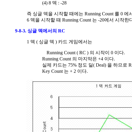
(4) 8
덱
: -28
즉 싱글 덱을 시작할 때에는
Running Count
를
0
에
6
덱을 시작할 때
Running Count
는
-20
에서 시작한
9-8-3.
싱글 덱에서의
RC
1
덱
(
싱글 덱
)
카드 게임에서는
Running Count ( RC )
의 시작이
0
이다
.
Running Count
의 마지막은
+4
이다
.
실제 카드는
75%
정도 딜
( Deal)
을 하므로
R
Key Count
는
+ 2
이다
.