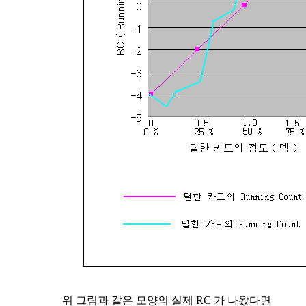
위 그림과 같은 모양의 실제
RC
가 나왔다면