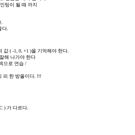
인팅이 될 때 까지
.
좋다.
의 값
( -1, 0, +1 )
을 기억해야 한다
.
 잘해 나가야 한다
덱으로 연습
/
 피 한 방울이다
. !!!
C )
가 다르다
.