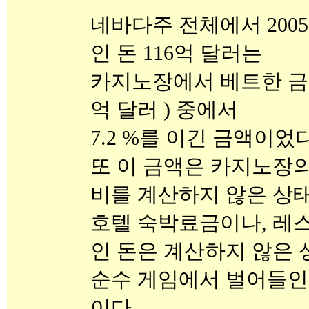
네바다주 전체에서 200
인 돈 116억 달러는
카지노장에서 베트한 금액 $162
억 달러 ) 중에서
7.2 %를 이긴 금액이었다
또 이 금액은 카지노장의
비를 계산하지 않은 상
호텔 숙박료금이나, 레스
인 돈은 계산하지 않은 
순수 게임에서 벌어들인
이다.