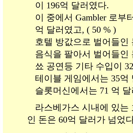
이
196
억 달러였다
.
이 중에서
Gambler
로부터
억 달러였고
, ( 50 % )
호텔 방값으로 벌어들인
음식을 팔아서 벌어들인
쑈 공연등 기타 수입이
3
테이블 게임에서는
35
억
슬롯머신에서는
71
억 
라스베가스 시내에 있는
인 돈은
60
억 달러가 넘었