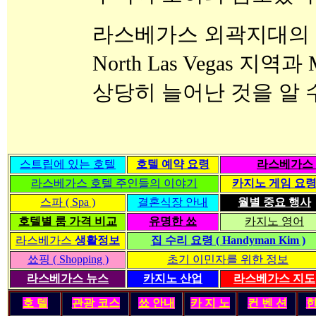
라스베가스 외곽지대의
North Las Vegas 지역
상당히 늘어난 것을 알 
스트립에 있는 호텔
호텔 예약 요령
라스베가스 
라스베가스 호텔 주인들의 이야기
카지노 게임 요
스파 ( Spa )
결혼식장 안내
월별 중요 행사
호텔별 룸 가격 비교
유명한 쑈
카지노 영어
라스베가스
생활정보
집 수리 요령 ( Handyman Kim )
쑈핑 ( Shopping )
초기 이민자를 위한 정보
라스베가스 뉴스
카지노 산업
라스베가스 지도
호 텔
관광 코스
쑈 안내
카 지 노
컨 벤 션