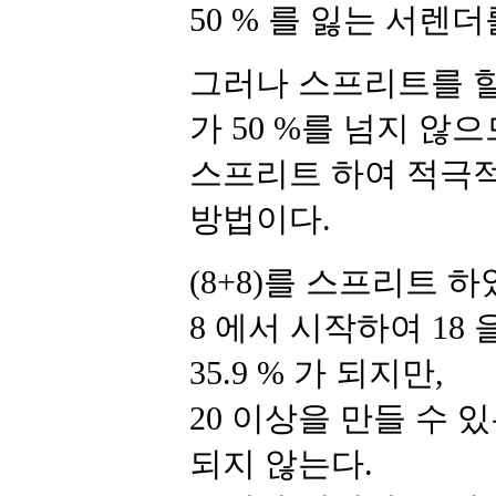
50 % 를 잃는 서렌
그러나 스프리트를 
가 50 %를 넘지 않
스프리트 하여 적극
방법이다.
(8+8)를 스프리트 
8 에서 시작하여 18
35.9 % 가 되지만,
20 이상을 만들 수 있
되지 않는다.