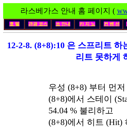
라스베가스 안내 홈 페이지 (
ww
호 텔
관광 코스
쑈 안내
카 지 노
컨 벤 션
12-2-8. (8+8):10 은 스프리트 하
리트 못하게 
우성 (8+8) 부터 먼
(8+8)에서 스테이 (
54.04 % 불리하고
(8+8)에서 히트 (Hi