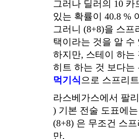
그러나 딜러의 10 카
있는 확률이 40.8 % 
그러니 (8+8)을 스
택이라는 것을 알 수 
하지만, 스테이 하는
히트 하는 것 보다
먹기식
으로 스프리트
라스베가스에서 팔리고
) 기본 전술 도표에는
(8+8) 은 무조건 
만,