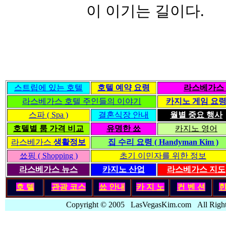
이 이기는 길이다.
스트립에 있는 호텔
호텔 예약 요령
라스베가스 
라스베가스 호텔 주인들의 이야기
카지노 게임 요
스파 ( Spa )
결혼식장 안내
월별 중요 행사
호텔별 룸 가격 비교
유명한 쑈
카지노 영어
라스베가스
생활정보
집 수리 요령 ( Handyman Kim )
쑈핑 ( Shopping )
초기 이민자를 위한 정보
라스베가스 뉴스
카지노 산업
라스베가스 지도
호 텔
관광 코스
쑈 안내
카 지 노
컨 벤 션
Copyright © 2005 LasVegasKim.com All Rig