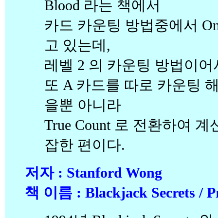
Blood
라는 책에서
카드 카운팅 방법중에서
Om
고 있는데
,
레벨
2
의 카운팅 방법이어
또
A
카드를 따로 카운팅 
을뿐 아니라
True Count
로 전환하여 계
잡한 편이다
.
저자
: Stanford Wong
책 이름 : Blackjack Secrets / Pr