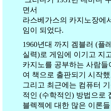
면서
라스베가스의 카지노장에서
임이 되었다
.
1960
년대 까지 겜블러
(
플
실력
)
로 게임에 이기고 지
카지노를 공부하는 사람들
여 책으로 출판되기 시작
그리고 최근에는 컴퓨터 기
적인
(
수학적인
)
방법으로 
블렉젝에 대한 많은 이론들