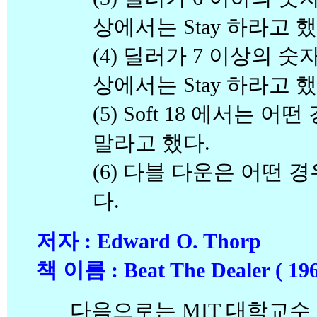
상에서는
Stay
하라고 
(4)
딜러가
7
이상의 숫
상에서는
Stay
하라고 
(5) Soft 18
에서는 어떤 
말라고 했다
.
(6)
다블 다운은 어떤 경
다
.
저자
:
Edward O. Thorp
책 이름
:
Beat The Dealer ( 19
다음으로는
MIT
대학교수