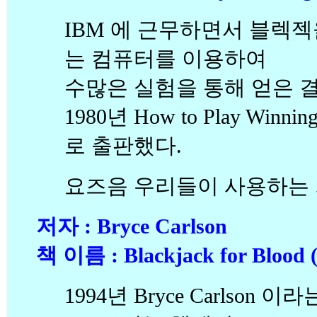
IBM
에 근무하면서 블렉젝
는 컴퓨터를 이용하여
수많은 실험을 통해 얻은 
1980
년
How to Play Winning
로 출판했다
.
요즈음 우리들이 사용하는
저자
: Bryce Carlson
책 이름 : Blackjack for Blood (
1994
년
Bryce Carlson
이라