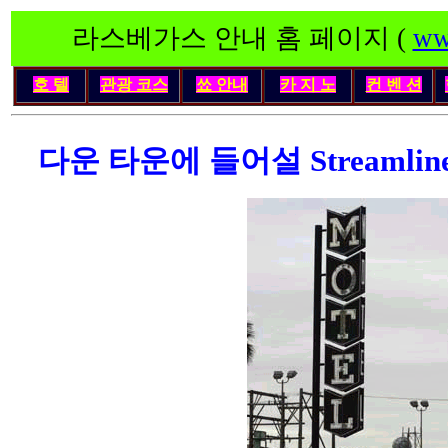
라스베가스 안내 홈 페이지 (
ww
호 텔
관광 코스
쑈 안내
카 지 노
컨 벤 션
다운 타운에 들어설 Streamline 