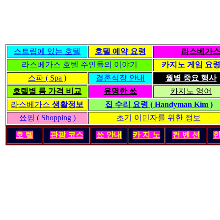
스트립에 있는 호텔
호텔 예약 요령
라스베가스
라스베가스 호텔 주인들의 이야기
카지노 게임 요
스파 ( Spa )
결혼식장 안내
월별 중요 행사
호텔별 룸 가격 비교
유명한 쑈
카지노 영어
라스베가스
생활정보
집 수리 요령 ( Handyman Kim )
쑈핑 ( Shopping )
초기 이민자를 위한 정보
호 텔
관광 코스
쑈 안내
카 지 노
컨 벤 션