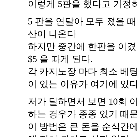
이렇게 5판을 했다고 가정
5 판을 연달아 모두 졌을 때
산이 나온다
하지만 중간에 한판을 이겼
$5 을 따게 된다.
각 카지노장 마다 최소 베팅
이 있는 이유가 여기에 있다
저가 딜하면서 보면 10회 
하는 경우가 종종 있기 때
이 방법은 큰 돈을 순식간에