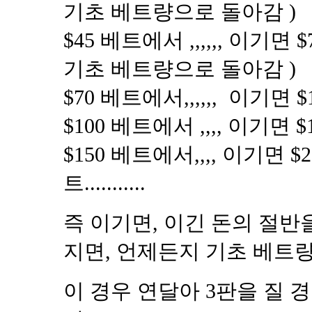
기초 베트량으로 돌아감 )
$45 베트에서 ,,,,,, 이기면 $
기초 베트량으로 돌아감 )
$70 베트에서,,,,,, 이기면 $
$100 베트에서 ,,,, 이기면 $
$150 베트에서,,,, 이기면 $2
트...........
즉 이기면, 이긴 돈의 절반
지면, 언제든지 기초 베트량 
이 경우 연달아 3판을 질 경