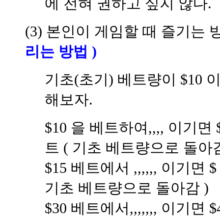
에 전혀 권하고 싶지 않다.
(3) 본인이 게임할 때 즐기는 
리는 방법 )
기초(초기) 베트량이 $10
해보자.
$10 을 베트하여,,,, 이기면 
트 ( 기초 베트량으로 돌아감
$15 베트에서 ,,,,,, 이기면 $
기초 베트량으로 돌아감 )
$30 베트에서,,,,,,, 이기면 $