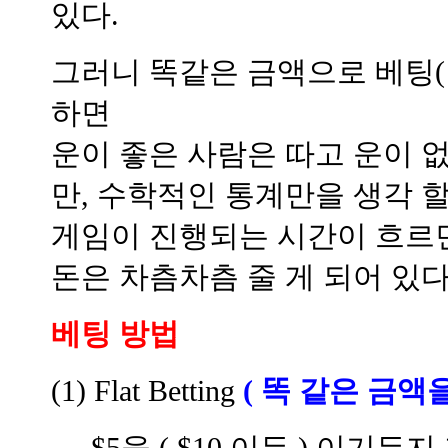
있다.
그러니 똑같은 금액으로 베팅( Flat
하면
운이 좋은 사람은 따고 운이 
만, 수학적인 통계만을 생각 할
게임이 진행되는 시간이 흐르
돈은 차츰차츰 줄 게 되어 있다
베팅 방법
(1) Flat Betting
( 똑 같은 금액