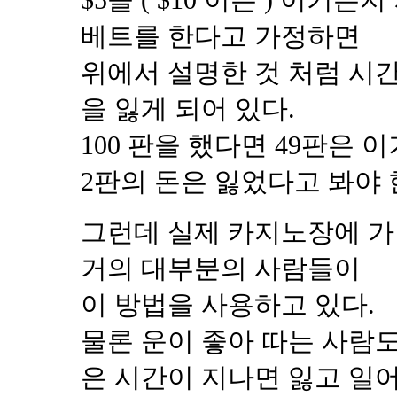
$5을 ( $10 이든 ) 이기
베트를 한다고 가정하면
위에서 설명한 것 처럼 시
을 잃게 되어 있다.
100 판을 했다면 49판은 
2판의 돈은 잃었다고 봐야 
그런데 실제 카지노장에 
거의 대부분의 사람들이
이 방법을 사용하고 있다.
물론 운이 좋아 따는 사람도
은 시간이 지나면 잃고 일어