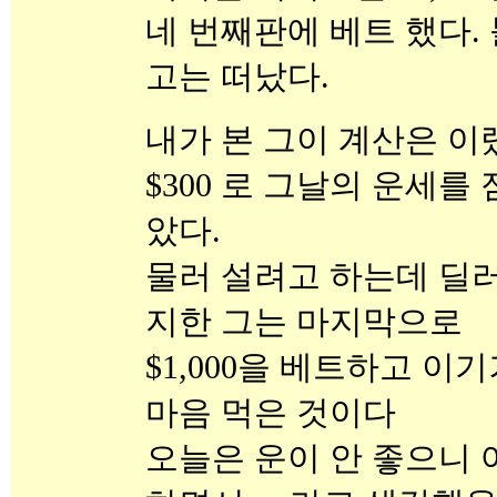
네 번째판에 베트 했다.
고는 떠났다.
내가 본 그이 계산은 이
$300 로 그날의 운세를
았다.
물러 설려고 하는데 딜러
지한 그는 마지막으로
$1,000을 베트하고 
마음 먹은 것이다
오늘은 운이 안 좋으니