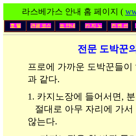
라스베가스 안내 홈 페이지 (
ww
호 텔
관광 코스
쑈 안내
카 지 노
컨 벤 션
전문 도박꾼의
프로에 가까운 도박꾼들이 
과 같다.
1. 카지노장에 들어서면, 
절대로 아무 자리에 가서
않는다.