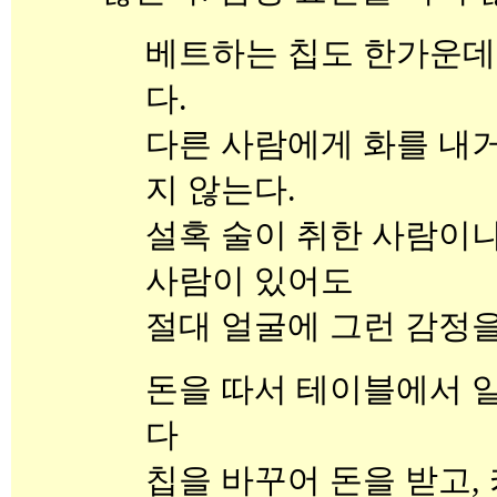
베트하는 칩도 한가운데 
다.
다른 사람에게 화를 내
지 않는다.
설혹 술이 취한 사람이나
사람이 있어도
절대 얼굴에 그런 감정을
돈을 따서 테이블에서 일
다
칩을 바꾸어 돈을 받고,