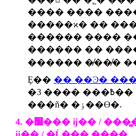
���� ���� ���
������ ���� 
������ �� ���
������ �̸��̸� �
Ȩ��
�� ��Ͽ� ���
�߿��� �ּ��� 3�� �̻��� ����
���ñ� �ٶ��ϴ�.
4. �׷��� ĳ�� / ���̳� ĳ�� / ����̽�
ĳ�� / �Ĺ��� ����