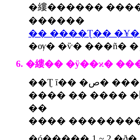
�縷������ ������ �Ǵ
������
�� ����Ʈ�� �Ұ
6. �縷�� �ÿ��ϰ� ��
��Ʈ ī�� �ص� ����, �ƹ�ư �ÿ��ϰ�
���� �ִ� ���� �޸��� ��ŭ��
��
���� �������� �ʾ
�ó����� 1 ~ 2 �ð