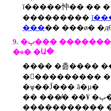
ī�����忡�� �� ��
���������
ī��
���
�� ���ø� �д
9. �ٻ��� ����������� ����
�ѳ� �Ա�
���� �츮���� �
�󽺺��������� 
�ѱ��Ĵ��� ã�µ�
�� ���̸� ��¥ �ٻ��� ��Ż���ƽ�
����������� �̸