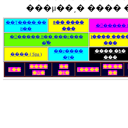
���μ��͵� ���� 
��Ʈ���� �ִ�
ȣ�� ����
�󽺺�����
ȣ��
���
�󽺺����� ȣ�� ���ε���
ī���� ���
�̾߱�
���
��ȥ����
���� �߿�
���� ( Spa )
�ȳ�
���
����
��
�� ��
ȣ ��
ī �� ��
�ڽ�
�ȳ�
��