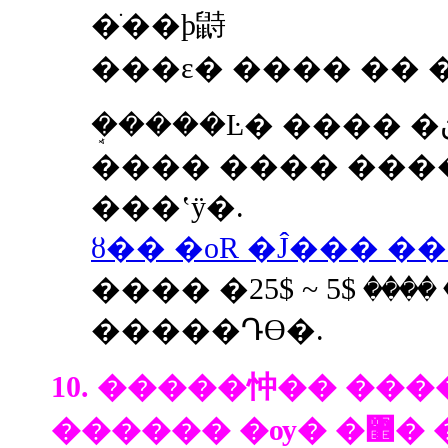
�ֹ��ϸ鼭
���ε� ���� �� �� �ִµ
�ܱ����Ŀ� ���� �ڽ��� ������
���� ���� ����
���ʽÿ�.
ȣ�� �οR �Ĵ��� �
���� �ٸ����� ���� $5 ~ $25
�����Դϴ�.
10. �����忡�� ���
������