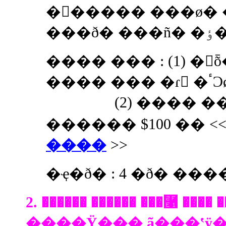
�󽺺����� ���ø� 
���
���� ��� : (1) �
���
(2) ���� ���
������ $100 �� <
����
>>
�ҿ�ð� : 4 �ð� ���
2. ������ ������ ���⿡ ����
����Ÿ��� ã���ʽÿ