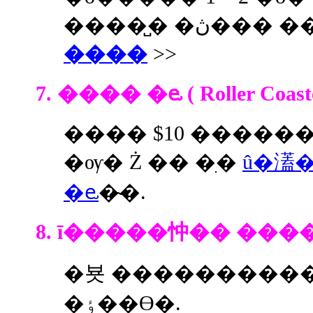
����̺� �ڽ�
����
>>
7.
���� �ⱸ ( Roller Coast
���� $10 �����
�ѹ� Ż �� �ִ�
û�濭
�ⱸ
�̴�.
8. ī�����忡�� ���
�뵷 ���������� 
�ٶ��ϴ�.