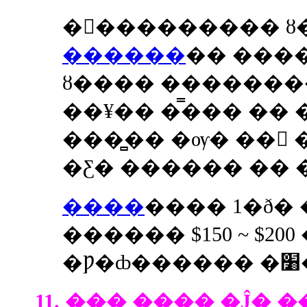
�󽺺��������� ȣ
������
�� ���
ȣ���� �������
��¥�� �̿��� ��
���̻�� �ѹ� �� 
�Ƹ� ������ �� �
����
���� 1�ð� �
������ $150 ~ $20
�
11. ��� ���� �Ĵ�