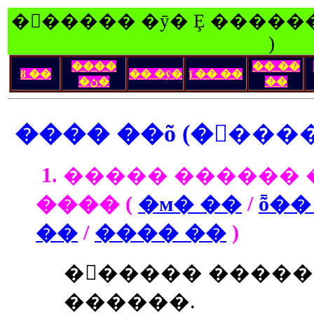
�󽺺����� �ȳ� Ȩ ������
)
����
�� ��
ȣ ��
�� �ȳ�
ī �� ��
�ڽ�
��
1. ����� ������ 
���� (
�м� ��
/
ȭ��
��
/
���� ��
)
�󽺺����� ����
������.