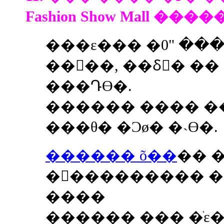
Fashion Show Mall ����
���ε��� �ڿ� ���� "0" ¥�� �ϳ�
����, ��δٰ� �� �׷� ���� 
���Դϴ�.
������ ���� ���ð� 
���θ� �Ͻø� �˴ϴ�.
������ õ��
�� 
�󽺺��������� �
����
������ ��� �ֹε�