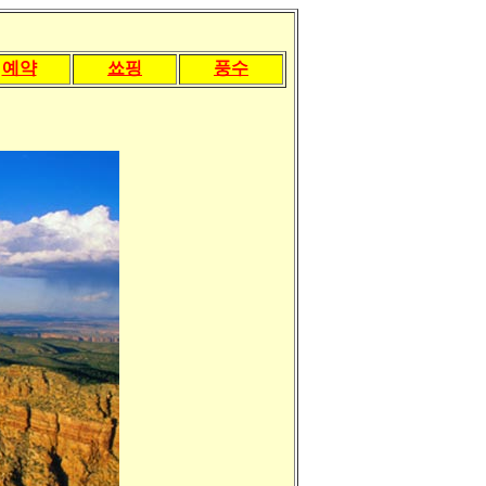
예약
쑈핑
풍수