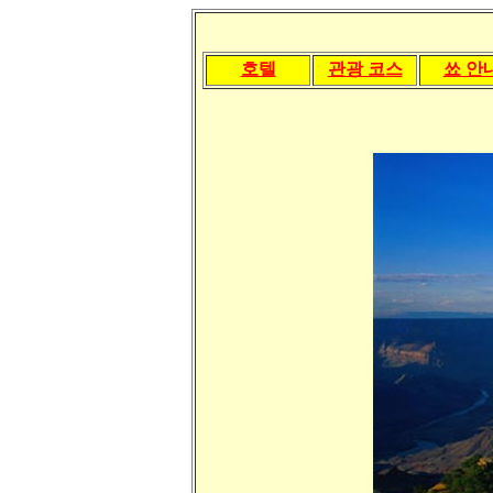
호텔
관광 코스
쑈 안