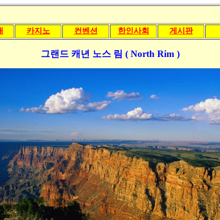
내
카지노
컨벤션
한인사회
게시판
그랜드 캐년 노스 림 ( North Rim )