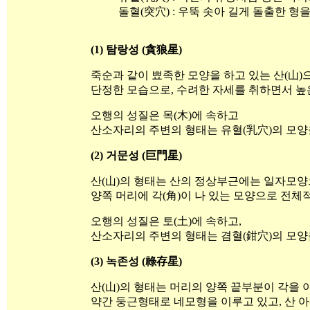
돌혈(突穴) : 우뚝 솟아 길게 돌출한 형을
(1) 탐랑성 (貪狼星)
죽순과 같이 뾰족한 모양을 하고 있는 산(山)
단정한 모습으로, 수려한 자세를 취하면서 높은
오행의 성질은 목(木)에 속하고
산소자리의 주변의 형태는 유혈(乳穴)의 모양
(2) 거문성 (巨門星)
산(山)의 형태는 산의 정상부근에는 일자모
양쪽 머리에 각(角)이 나 있는 모양으로 전체
오행의 성질은 토(土)에 속하고,
산소자리의 주변의 형태는 겸혈(鉗穴)의 모양
(3) 녹존성 (祿存星)
산(山)의 형태는 머리의 양쪽 끝부분이 각을
약간 둥근형태로 네모형을 이루고 있고, 산 