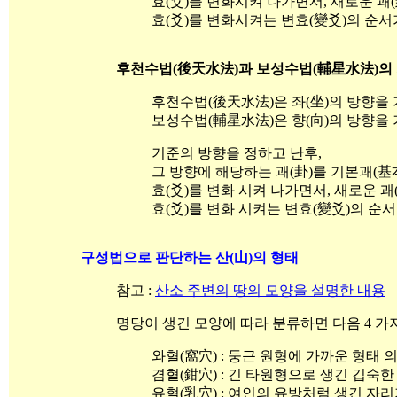
효(爻)를 변화시켜 나가면서, 새로운 괘
효(爻)를 변화시켜는 변효(變爻)의 순서
후천수법(後天水法)과 보성수법(輔星水法)의
후천수법(後天水法)은 좌(坐)의 방향을 
보성수법(輔星水法)은 향(向)의 방향을 
기준의 방향을 정하고 난후,
그 방향에 해당하는 괘(卦)를 기본괘(基
효(爻)를 변화 시켜 나가면서, 새로운 괘
효(爻)를 변화 시켜는 변효(變爻)의 순서
구성법으로 판단하는 산(山)의 형태
참고 :
산소 주변의 땅의 모양을 설명한 내용
명당이 생긴 모양에 따라 분류하면 다음 4 가
와혈(窩穴) : 둥근 원형에 가까운 형태 
겸혈(鉗穴) : 긴 타원형으로 생긴 깁숙한
유혈(乳穴) : 여인의 유방처럼 생긴 자