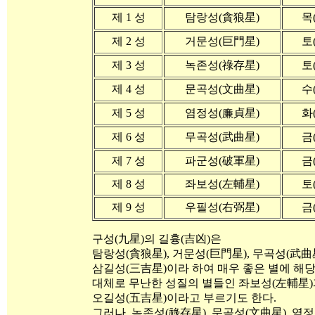
제 1 성
탐랑성(貪狼星)
목
제 2 성
거문성(巨門星)
토
제 3 성
녹존성(祿存星)
토
제 4 성
문곡성(文曲星)
수
제 5 성
염정성(廉貞星)
화
제 6 성
무곡성(武曲星)
금
제 7 성
파군성(破軍星)
금
제 8 성
좌보성(左輔星)
토
제 9 성
우필성(右弼星)
금
구성(九星)의 길흉(吉凶)은
탐랑성(貪狼星), 거문성(巨門星), 무곡성(武曲
삼길성(三吉星)이라 하여 매우 좋은 별에 해당
대체로 무난한 성질의 별들인 좌보성(左輔星
오길성(五吉星)이라고 부르기도 한다.
그러나, 녹존성(祿存星), 문곡성(文曲星), 염