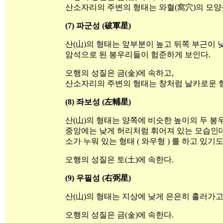
산소자리의 주변의 형태는 와혈(窩穴)의 모양
(7) 파군성 (破軍星)
산(山)의 형태는 앞부분이 높고 뒤쪽 부근이 
암석으로 된 봉우리들이 험준하게 보인다.
오행의 성질은 금(金)에 속하고,
산소자리의 주변의 형태는 창처럼 날카로운 형
(8) 좌보성 (左輔星)
산(山)의 형태는 양쪽에 비슷한 높이의 두 봉
중앙에는 낮게 허리처럼 휘어져 있는 모습인데
소가 누워 있는 형태 ( 와우형 ) 를 하고 있기도
오행의 성질은 토(土)에 속한다.
(9) 우필성 (右弼星)
산(山)의 형태는 지상에 낮게 은은히 흘러가고
오행의 성질은 금(金)에 속한다.