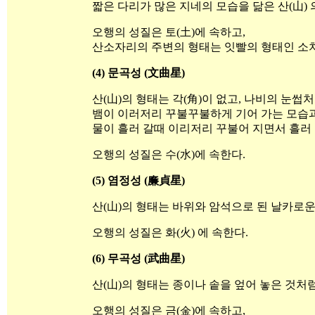
짧은 다리가 많은 지네의 모습을 닮은 산(山) 
오행의 성질은 토(土)에 속하고,
산소자리의 주변의 형태는 잇빨의 형태인 소치
(4) 문곡성 (文曲星)
산(山)의 형태는 각(角)이 없고, 나비의 눈썹
뱀이 이러저리 꾸불꾸불하게 기어 가는 모습과
물이 흘러 갈때 이리저리 꾸불어 지면서 흘러 
오행의 성질은 수(水)에 속한다.
(5) 염정성 (廉貞星)
산(山)의 형태는 바위와 암석으로 된 날카로운
오행의 성질은 화(火) 에 속한다.
(6) 무곡성 (武曲星)
산(山)의 형태는 종이나 솥을 엎어 놓은 것처
오행의 성질은 금(金)에 속하고,