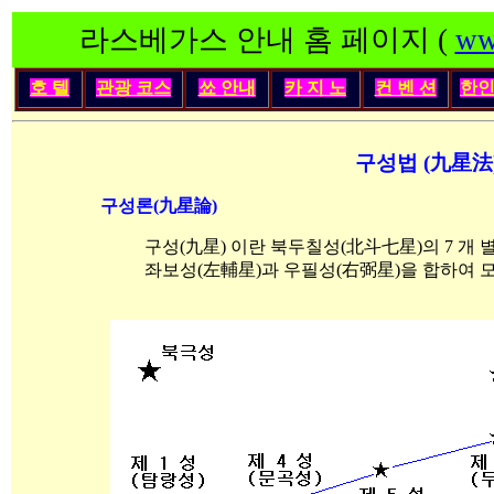
라스베가스 안내 홈 페이지 (
ww
호 텔
관광 코스
쑈 안내
카 지 노
컨 벤 션
한
구성법 (九星法
구성론(九星論)
구성(九星) 이란 북두칠성(北斗七星)의 7 개 
좌보성(左輔星)과 우필성(右弼星)을 합하여 모