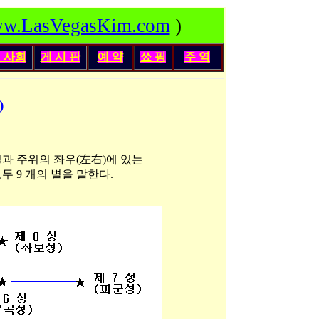
w.LasVegasKim.com
)
인
사회
게 시 판
예 약
쑈 핑
주 역
)
별과 주위의 좌우(左右)에 있는
두 9 개의 별을 말한다.